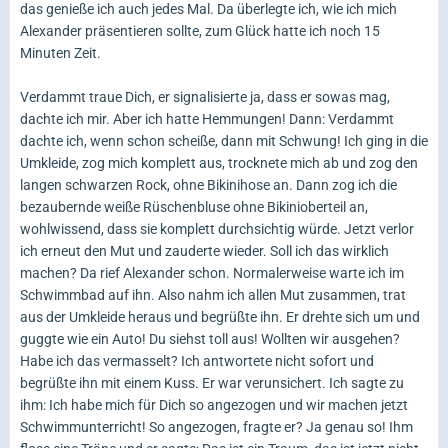
das genieße ich auch jedes Mal. Da überlegte ich, wie ich mich
Alexander präsentieren sollte, zum Glück hatte ich noch 15
Minuten Zeit.
Verdammt traue Dich, er signalisierte ja, dass er sowas mag,
dachte ich mir. Aber ich hatte Hemmungen! Dann: Verdammt
dachte ich, wenn schon scheiße, dann mit Schwung! Ich ging in die
Umkleide, zog mich komplett aus, trocknete mich ab und zog den
langen schwarzen Rock, ohne Bikinihose an. Dann zog ich die
bezaubernde weiße Rüschenbluse ohne Bikinioberteil an,
wohlwissend, dass sie komplett durchsichtig würde. Jetzt verlor
ich erneut den Mut und zauderte wieder. Soll ich das wirklich
machen? Da rief Alexander schon. Normalerweise warte ich im
Schwimmbad auf ihn. Also nahm ich allen Mut zusammen, trat
aus der Umkleide heraus und begrüßte ihn. Er drehte sich um und
guggte wie ein Auto! Du siehst toll aus! Wollten wir ausgehen?
Habe ich das vermasselt? Ich antwortete nicht sofort und
begrüßte ihn mit einem Kuss. Er war verunsichert. Ich sagte zu
ihm: Ich habe mich für Dich so angezogen und wir machen jetzt
Schwimmunterricht! So angezogen, fragte er? Ja genau so! Ihm