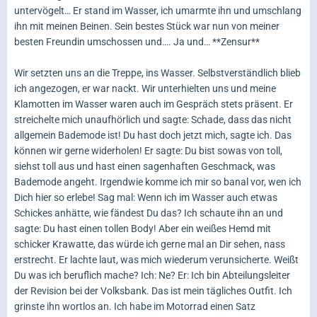
untervögelt… Er stand im Wasser, ich umarmte ihn und umschlang
ihn mit meinen Beinen. Sein bestes Stück war nun von meiner
besten Freundin umschossen und…. Ja und… **Zensur**
Wir setzten uns an die Treppe, ins Wasser. Selbstverständlich blieb
ich angezogen, er war nackt. Wir unterhielten uns und meine
Klamotten im Wasser waren auch im Gespräch stets präsent. Er
streichelte mich unaufhörlich und sagte: Schade, dass das nicht
allgemein Bademode ist! Du hast doch jetzt mich, sagte ich. Das
können wir gerne widerholen! Er sagte: Du bist sowas von toll,
siehst toll aus und hast einen sagenhaften Geschmack, was
Bademode angeht. Irgendwie komme ich mir so banal vor, wen ich
Dich hier so erlebe! Sag mal: Wenn ich im Wasser auch etwas
Schickes anhätte, wie fändest Du das? Ich schaute ihn an und
sagte: Du hast einen tollen Body! Aber ein weißes Hemd mit
schicker Krawatte, das würde ich gerne mal an Dir sehen, nass
erstrecht. Er lachte laut, was mich wiederum verunsicherte. Weißt
Du was ich beruflich mache? Ich: Ne? Er: Ich bin Abteilungsleiter
der Revision bei der Volksbank. Das ist mein tägliches Outfit. Ich
grinste ihn wortlos an. Ich habe im Motorrad einen Satz