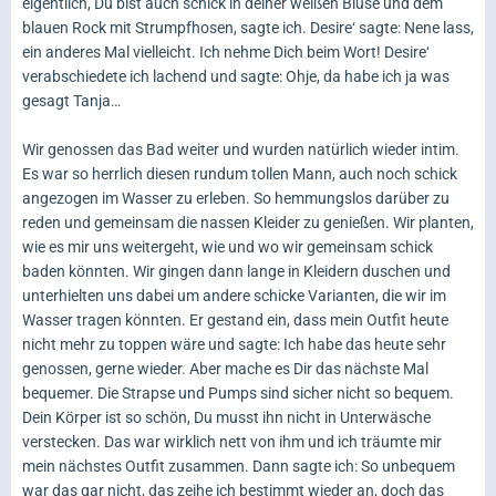
eigentlich, Du bist auch schick in deiner weißen Bluse und dem
blauen Rock mit Strumpfhosen, sagte ich. Desire‘ sagte: Nene lass,
ein anderes Mal vielleicht. Ich nehme Dich beim Wort! Desire‘
verabschiedete ich lachend und sagte: Ohje, da habe ich ja was
gesagt Tanja…
Wir genossen das Bad weiter und wurden natürlich wieder intim.
Es war so herrlich diesen rundum tollen Mann, auch noch schick
angezogen im Wasser zu erleben. So hemmungslos darüber zu
reden und gemeinsam die nassen Kleider zu genießen. Wir planten,
wie es mir uns weitergeht, wie und wo wir gemeinsam schick
baden könnten. Wir gingen dann lange in Kleidern duschen und
unterhielten uns dabei um andere schicke Varianten, die wir im
Wasser tragen könnten. Er gestand ein, dass mein Outfit heute
nicht mehr zu toppen wäre und sagte: Ich habe das heute sehr
genossen, gerne wieder. Aber mache es Dir das nächste Mal
bequemer. Die Strapse und Pumps sind sicher nicht so bequem.
Dein Körper ist so schön, Du musst ihn nicht in Unterwäsche
verstecken. Das war wirklich nett von ihm und ich träumte mir
mein nächstes Outfit zusammen. Dann sagte ich: So unbequem
war das gar nicht, das zeihe ich bestimmt wieder an, doch das