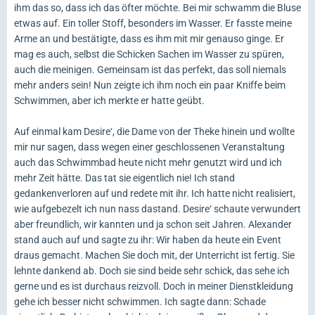
ihm das so, dass ich das öfter möchte. Bei mir schwamm die Bluse
etwas auf. Ein toller Stoff, besonders im Wasser. Er fasste meine
Arme an und bestätigte, dass es ihm mit mir genauso ginge. Er
mag es auch, selbst die Schicken Sachen im Wasser zu spüren,
auch die meinigen. Gemeinsam ist das perfekt, das soll niemals
mehr anders sein! Nun zeigte ich ihm noch ein paar Kniffe beim
Schwimmen, aber ich merkte er hatte geübt.
Auf einmal kam Desire‘, die Dame von der Theke hinein und wollte
mir nur sagen, dass wegen einer geschlossenen Veranstaltung
auch das Schwimmbad heute nicht mehr genutzt wird und ich
mehr Zeit hätte. Das tat sie eigentlich nie! Ich stand
gedankenverloren auf und redete mit ihr. Ich hatte nicht realisiert,
wie aufgebezelt ich nun nass dastand. Desire‘ schaute verwundert
aber freundlich, wir kannten und ja schon seit Jahren. Alexander
stand auch auf und sagte zu ihr: Wir haben da heute ein Event
draus gemacht. Machen Sie doch mit, der Unterricht ist fertig. Sie
lehnte dankend ab. Doch sie sind beide sehr schick, das sehe ich
gerne und es ist durchaus reizvoll. Doch in meiner Dienstkleidung
gehe ich besser nicht schwimmen. Ich sagte dann: Schade