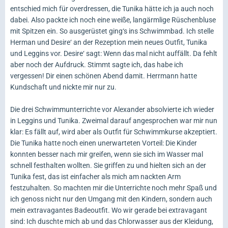
entschied mich für overdressen, die Tunika hätte ich ja auch noch
dabei. Also packte ich noch eine weiße, langärmlige Rüschenbluse
mit Spitzen ein. So ausgerüstet ging‘s ins Schwimmbad. Ich stelle
Herman und Desire‘ an der Rezeption mein neues Outfit, Tunika
und Leggins vor. Desire‘ sagt: Wenn das mal nicht auffällt. Da fehlt
aber noch der Aufdruck. Stimmt sagte ich, das habe ich
vergessen! Dir einen schönen Abend damit. Herrmann hatte
Kundschaft und nickte mir nur zu.
Die drei Schwimmunterrichte vor Alexander absolvierte ich wieder
in Leggins und Tunika. Zweimal darauf angesprochen war mir nun
klar: Es fällt auf, wird aber als Outfit für Schwimmkurse akzeptiert.
Die Tunika hatte noch einen unerwarteten Vorteil: Die Kinder
konnten besser nach mir greifen, wenn sie sich im Wasser mal
schnell festhalten wollten. Sie griffen zu und hielten sich an der
Tunika fest, das ist einfacher als mich am nackten Arm
festzuhalten. So machten mir die Unterrichte noch mehr Spaß und
ich genoss nicht nur den Umgang mit den Kindern, sondern auch
mein extravagantes Badeoutfit. Wo wir gerade bei extravagant
sind: Ich duschte mich ab und das Chlorwasser aus der Kleidung,