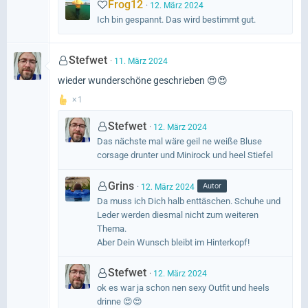
Frog12
12. März 2024
Ich bin gespannt. Das wird bestimmt gut.
Stefwet
11. März 2024
wieder wunderschöne geschrieben 😍😍
1
Stefwet
12. März 2024
Das nächste mal wäre geil ne weiße Bluse
corsage drunter und Minirock und heel Stiefel
Grins
Autor
12. März 2024
Da muss ich Dich halb enttäschen. Schuhe und
Leder werden diesmal nicht zum weiteren
Thema.
Aber Dein Wunsch bleibt im Hinterkopf!
Stefwet
12. März 2024
ok es war ja schon nen sexy Outfit und heels
drinne 😍😍