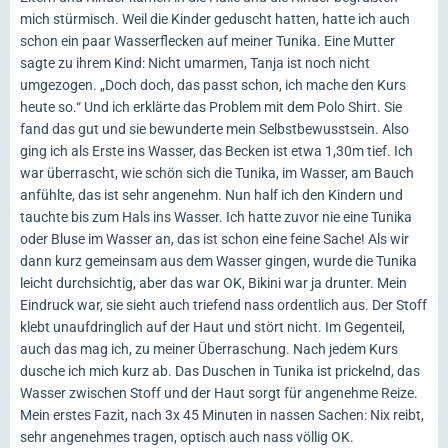
mich stürmisch. Weil die Kinder geduscht hatten, hatte ich auch
schon ein paar Wasserflecken auf meiner Tunika. Eine Mutter
sagte zu ihrem Kind: Nicht umarmen, Tanja ist noch nicht
umgezogen. „Doch doch, das passt schon, ich mache den Kurs
heute so.“ Und ich erklärte das Problem mit dem Polo Shirt. Sie
fand das gut und sie bewunderte mein Selbstbewusstsein. Also
ging ich als Erste ins Wasser, das Becken ist etwa 1,30m tief. Ich
war überrascht, wie schön sich die Tunika, im Wasser, am Bauch
anfühlte, das ist sehr angenehm. Nun half ich den Kindern und
tauchte bis zum Hals ins Wasser. Ich hatte zuvor nie eine Tunika
oder Bluse im Wasser an, das ist schon eine feine Sache! Als wir
dann kurz gemeinsam aus dem Wasser gingen, wurde die Tunika
leicht durchsichtig, aber das war OK, Bikini war ja drunter. Mein
Eindruck war, sie sieht auch triefend nass ordentlich aus. Der Stoff
klebt unaufdringlich auf der Haut und stört nicht. Im Gegenteil,
auch das mag ich, zu meiner Überraschung. Nach jedem Kurs
dusche ich mich kurz ab. Das Duschen in Tunika ist prickelnd, das
Wasser zwischen Stoff und der Haut sorgt für angenehme Reize.
Mein erstes Fazit, nach 3x 45 Minuten in nassen Sachen: Nix reibt,
sehr angenehmes tragen, optisch auch nass völlig OK.