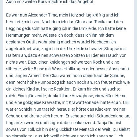
Auch im zweiten Kurs machte ich das Angebot.
Es war nun Alexander Time, mein Herz schlug kräftig und ich
bereitete mich vor. Nachdem ich das Chlor aus Tunika und den
Leggins geduscht hatte, ging ich in die Umkleide. Ich hatte keine
Hemmungen mehr, wüsste ich doch, dass ich ihn mit dem
geplanten Outfit wahnsinnig machen würde! Nachdem ich
abgetrocknet war, zog ich in der Umkleide schwarze Strapse mit
Haltern an, dazu einen schwarzen Spitzen BH der ein Hauch von
nichts war. Dazu einen knielangen schwarzen Rock und eine
silberne, weite Bluse mit Wasserfallkragen oder besser Ausschnitt
und langen Armen. Der Clou waren noch obendrauf die Schuhe,
denn recht hohe Pumps zog ich auch noch an. Ich freute mich wie
ein kleines Kind auf seine Reaktion. Er kam hinein und suchte
mich. Eine glänzende, dunkelblaue Anzughose, ein weißes Hemd
und eine goldgelbe Krawatte, mit Krawattennadel hatte er an. Uiii
war er Schick! Nun trat ich heraus, er hörte das Klackern meiner
Schuhe und drehte sich herum. Er schaute mich Sekundenlang an,
fing an zu weinen und sagte dabei schluchzend: Tanja Du bist
sowas von Toll, ich bin der glücklichste Mensch der Welt! Du siehst
so einmalig toll aus, ich weiß nicht was noch ich sagen soll. Ich