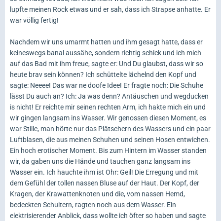
lupfte meinen Rock etwas und er sah, dass ich Strapse anhatte. Er
war völlig fertig!
Nachdem wir uns umarmt hatten und ihm gesagt hatte, dass er
keineswegs banal aussähe, sondern richtig schick und ich mich
auf das Bad mit ihm freue, sagte er: Und Du glaubst, dass wir so
heute brav sein können? Ich schüttelte lächelnd den Kopf und
sagte: Neeee! Das war ne doofe Idee! Er fragte noch: Die Schuhe
lässt Du auch an? Ich: Ja was denn? Antäuschen und wegducken
is nicht! Er reichte mir seinen rechten Arm, ich hakte mich ein und
wir gingen langsam ins Wasser. Wir genossen diesen Moment, es
war Stille, man hörte nur das Plätschern des Wassers und ein paar
Luftblasen, die aus meinen Schuhen und seinen Hosen entwichen.
Ein hoch erotischer Moment. Bis zum Hintern im Wasser standen
wir, da gaben uns die Hände und tauchen ganz langsam ins
Wasser ein. Ich hauchte ihm ist Ohr: Geil! Die Erregung und mit
dem Gefühl der tollen nassen Bluse auf der Haut. Der Kopf, der
Kragen, der Krawattenknoten und die, vom nassen Hemd,
bedeckten Schultern, ragten noch aus dem Wasser. Ein
elektrisierender Anblick, dass wollte ich öfter so haben und sagte