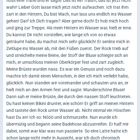
floss eine Träne und er sagte: Das ist ein Traum, das ist jetzt nicht
wahr! Lieber Gott lasse mich jetzt nicht aufwachen. Ich trat ihm
zart in den Hintern, Du bist Wach, nun lass uns endlich ins Wasser
gehen! Darf ich Dich tragen? Aber gerne doch! Er hob mich hoch
und ging zur Treppe. Als mein Hintern im Wasser war, hielt er inne.
Du kannst Dir nicht vorstellen, wie lange ich von so etwas
geträumt habe, du machst mich sehr glücklich! Er senkte mich in
Zeitlupe ins Wasser ab, mit den Füßen zuerst. Der Rock trieb auf
und streichelte meine Beine, der Stoff der Bluse schiegte sich an
mich, er umschloss meinen Oberkörper fest und zart zugleich.
Meine Brüste wurden nass. Es war ein Genuss und noch dazu
machte ich damit einen Menschen, in den ich mich verliebt habe,
glücklich. Nun standen wir voreinander und schauten uns an, er
hielt mich an den Armen fest und sagte: Wunderschöne Bluse!
Dann sah er meine Brüste, die durch den nassen Stoff leuchteten.
Du hast keinen Bikini drunter, wie schön! Er griff an meinen Hintern
und tastete den Rock unter Wasser ab. Nicht einmal ein Höschen
hast Du an! Ich so: Nööö und schmunzelte. Nun wurde ich
übermütig und begann seine Badehose abzustreifen. Er half mir
dabei, somit war klar was nun passierte. So eine Latte hatte ich
schon lange nicht mehr in Aussicht, war ich doch chronisch