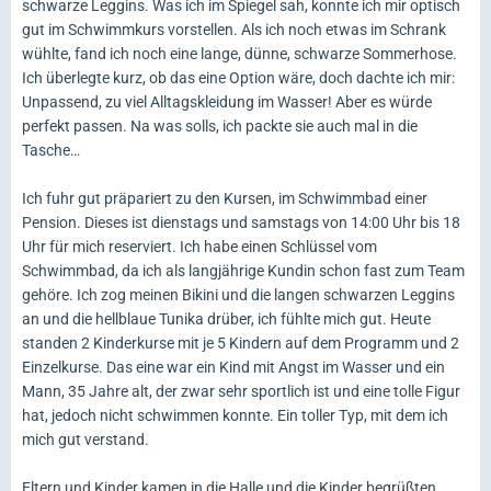
schwarze Leggins. Was ich im Spiegel sah, konnte ich mir optisch
gut im Schwimmkurs vorstellen. Als ich noch etwas im Schrank
wühlte, fand ich noch eine lange, dünne, schwarze Sommerhose.
Ich überlegte kurz, ob das eine Option wäre, doch dachte ich mir:
Unpassend, zu viel Alltagskleidung im Wasser! Aber es würde
perfekt passen. Na was solls, ich packte sie auch mal in die
Tasche…
Ich fuhr gut präpariert zu den Kursen, im Schwimmbad einer
Pension. Dieses ist dienstags und samstags von 14:00 Uhr bis 18
Uhr für mich reserviert. Ich habe einen Schlüssel vom
Schwimmbad, da ich als langjährige Kundin schon fast zum Team
gehöre. Ich zog meinen Bikini und die langen schwarzen Leggins
an und die hellblaue Tunika drüber, ich fühlte mich gut. Heute
standen 2 Kinderkurse mit je 5 Kindern auf dem Programm und 2
Einzelkurse. Das eine war ein Kind mit Angst im Wasser und ein
Mann, 35 Jahre alt, der zwar sehr sportlich ist und eine tolle Figur
hat, jedoch nicht schwimmen konnte. Ein toller Typ, mit dem ich
mich gut verstand.
Eltern und Kinder kamen in die Halle und die Kinder begrüßten