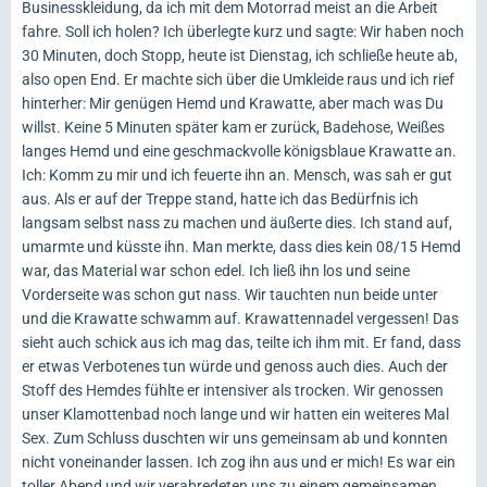
Businesskleidung, da ich mit dem Motorrad meist an die Arbeit
fahre. Soll ich holen? Ich überlegte kurz und sagte: Wir haben noch
30 Minuten, doch Stopp, heute ist Dienstag, ich schließe heute ab,
also open End. Er machte sich über die Umkleide raus und ich rief
hinterher: Mir genügen Hemd und Krawatte, aber mach was Du
willst. Keine 5 Minuten später kam er zurück, Badehose, Weißes
langes Hemd und eine geschmackvolle königsblaue Krawatte an.
Ich: Komm zu mir und ich feuerte ihn an. Mensch, was sah er gut
aus. Als er auf der Treppe stand, hatte ich das Bedürfnis ich
langsam selbst nass zu machen und äußerte dies. Ich stand auf,
umarmte und küsste ihn. Man merkte, dass dies kein 08/15 Hemd
war, das Material war schon edel. Ich ließ ihn los und seine
Vorderseite was schon gut nass. Wir tauchten nun beide unter
und die Krawatte schwamm auf. Krawattennadel vergessen! Das
sieht auch schick aus ich mag das, teilte ich ihm mit. Er fand, dass
er etwas Verbotenes tun würde und genoss auch dies. Auch der
Stoff des Hemdes fühlte er intensiver als trocken. Wir genossen
unser Klamottenbad noch lange und wir hatten ein weiteres Mal
Sex. Zum Schluss duschten wir uns gemeinsam ab und konnten
nicht voneinander lassen. Ich zog ihn aus und er mich! Es war ein
toller Abend und wir verabredeten uns zu einem gemeinsamen