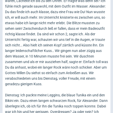
waren, Lächelte ich bis zu den Ohren. Er fragte was denn sei? Ich
fühle mich gerade sauwohl, mit dem Outfit im Wasser. Alexander:
Du das finde ich auch klasse, dazu eine Frau wie Du! Nun wusste
ich, er will auch mehr. Im Unterricht knisterte es zwischen uns, so
etwas habe ich lange nicht mehr erlebt. Die Blitze mussten zu
sehen sein! Zwischendurch ließ er fallen, dass er mein Badeoutfit
richtig klasse findet. Da sind wir schon 2, sagte ich. Als der
Unterricht fertig war, schauten wir uns tief in die Augen, er traute
sich nicht… Also hielt ich seinen Kopf zärtlich und küsste ihn. Ein
langer leidenschaftlicher Kuss… Wir gingen nun aber zügig aus
dem Wasser, in 10 Minuten musste frei sein. Wir duschten
zusammen und als er mir ausziehen half, sagte er: Einfach toll was
Du da anhast, wobei ein langer Rock wäre noch schicker. Aber um
Gottes Willen Du siehst so einfach zum Anbeißen aus. Wir
verabschiedeten uns bis Dienstag, voller Freude, mit einem
geradezu gierigen Kuss.
Dienstag: Ich packte meine Leggins, die blaue Tunika ein und den
Bikini ein. Dazu einen langen schwarzen Rock, für Alexander. Dann
überlegte ich, ob ich für Ihn die Tunika noch toppen konnte. Dabei
war ich hin und her gerissen. Overdressen? Ja oder nein? Ich