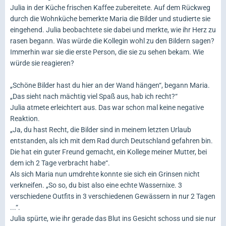
Julia in der Küche frischen Kaffee zubereitete. Auf dem Rückweg
durch die Wohnküche bemerkte Maria die Bilder und studierte sie
eingehend. Julia beobachtete sie dabei und merkte, wie ihr Herz zu
rasen begann. Was würde die Kollegin wohl zu den Bildern sagen?
Immerhin war sie die erste Person, die sie zu sehen bekam. Wie
würde sie reagieren?
„Schöne Bilder hast du hier an der Wand hängen“, begann Maria.
„Das sieht nach mächtig viel Spaß aus, hab ich recht?“
Julia atmete erleichtert aus. Das war schon mal keine negative
Reaktion.
„Ja, du hast Recht, die Bilder sind in meinem letzten Urlaub
entstanden, als ich mit dem Rad durch Deutschland gefahren bin.
Die hat ein guter Freund gemacht, ein Kollege meiner Mutter, bei
dem ich 2 Tage verbracht habe“.
Als sich Maria nun umdrehte konnte sie sich ein Grinsen nicht
verkneifen. „So so, du bist also eine echte Wassernixe. 3
verschiedene Outfits in 3 verschiedenen Gewässern in nur 2 Tagen
...“.
Julia spürte, wie ihr gerade das Blut ins Gesicht schoss und sie nur