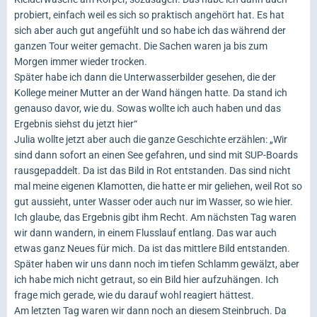
probiert, einfach weil es sich so praktisch angehört hat. Es hat
sich aber auch gut angefühlt und so habe ich das während der
ganzen Tour weiter gemacht. Die Sachen waren ja bis zum
Morgen immer wieder trocken.
Später habe ich dann die Unterwasserbilder gesehen, die der
Kollege meiner Mutter an der Wand hängen hatte. Da stand ich
genauso davor, wie du. Sowas wollte ich auch haben und das
Ergebnis siehst du jetzt hier“
Julia wollte jetzt aber auch die ganze Geschichte erzählen: „Wir
sind dann sofort an einen See gefahren, und sind mit SUP-Boards
rausgepaddelt. Da ist das Bild in Rot entstanden. Das sind nicht
mal meine eigenen Klamotten, die hatte er mir geliehen, weil Rot so
gut aussieht, unter Wasser oder auch nur im Wasser, so wie hier.
Ich glaube, das Ergebnis gibt ihm Recht. Am nächsten Tag waren
wir dann wandern, in einem Flusslauf entlang. Das war auch
etwas ganz Neues für mich. Da ist das mittlere Bild entstanden.
Später haben wir uns dann noch im tiefen Schlamm gewälzt, aber
ich habe mich nicht getraut, so ein Bild hier aufzuhängen. Ich
frage mich gerade, wie du darauf wohl reagiert hättest.
Am letzten Tag waren wir dann noch an diesem Steinbruch. Da