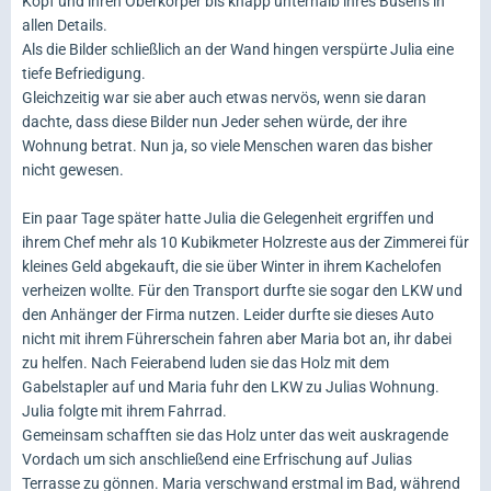
Kopf und ihren Oberkörper bis knapp unterhalb ihres Busens in
allen Details.
Als die Bilder schließlich an der Wand hingen verspürte Julia eine
tiefe Befriedigung.
Gleichzeitig war sie aber auch etwas nervös, wenn sie daran
dachte, dass diese Bilder nun Jeder sehen würde, der ihre
Wohnung betrat. Nun ja, so viele Menschen waren das bisher
nicht gewesen.
Ein paar Tage später hatte Julia die Gelegenheit ergriffen und
ihrem Chef mehr als 10 Kubikmeter Holzreste aus der Zimmerei für
kleines Geld abgekauft, die sie über Winter in ihrem Kachelofen
verheizen wollte. Für den Transport durfte sie sogar den LKW und
den Anhänger der Firma nutzen. Leider durfte sie dieses Auto
nicht mit ihrem Führerschein fahren aber Maria bot an, ihr dabei
zu helfen. Nach Feierabend luden sie das Holz mit dem
Gabelstapler auf und Maria fuhr den LKW zu Julias Wohnung.
Julia folgte mit ihrem Fahrrad.
Gemeinsam schafften sie das Holz unter das weit auskragende
Vordach um sich anschließend eine Erfrischung auf Julias
Terrasse zu gönnen. Maria verschwand erstmal im Bad, während