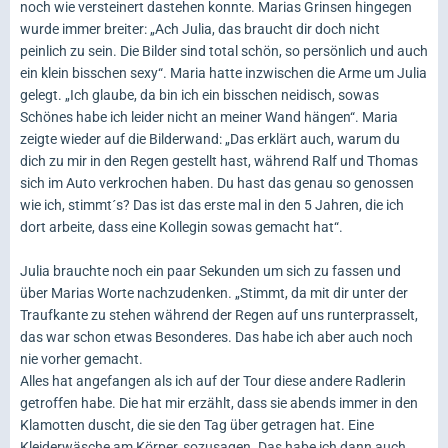
noch wie versteinert dastehen konnte. Marias Grinsen hingegen
wurde immer breiter: „Ach Julia, das braucht dir doch nicht
peinlich zu sein. Die Bilder sind total schön, so persönlich und auch
ein klein bisschen sexy“. Maria hatte inzwischen die Arme um Julia
gelegt. „Ich glaube, da bin ich ein bisschen neidisch, sowas
Schönes habe ich leider nicht an meiner Wand hängen“. Maria
zeigte wieder auf die Bilderwand: „Das erklärt auch, warum du
dich zu mir in den Regen gestellt hast, während Ralf und Thomas
sich im Auto verkrochen haben. Du hast das genau so genossen
wie ich, stimmt´s? Das ist das erste mal in den 5 Jahren, die ich
dort arbeite, dass eine Kollegin sowas gemacht hat“.
Julia brauchte noch ein paar Sekunden um sich zu fassen und
über Marias Worte nachzudenken. „Stimmt, da mit dir unter der
Traufkante zu stehen während der Regen auf uns runterprasselt,
das war schon etwas Besonderes. Das habe ich aber auch noch
nie vorher gemacht.
Alles hat angefangen als ich auf der Tour diese andere Radlerin
getroffen habe. Die hat mir erzählt, dass sie abends immer in den
Klamotten duscht, die sie den Tag über getragen hat. Eine
Kleiderwäsche am Körper, sozusagen. Das habe ich dann auch