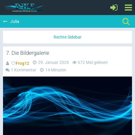
Julia
7. Die Bildergalerie
29. Januar 2026
672 Mal gelesen
Frog12
1 Kommentar
14 Minuten