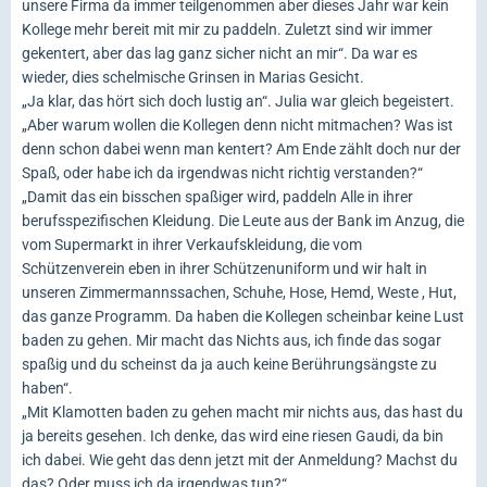
unsere Firma da immer teilgenommen aber dieses Jahr war kein
Kollege mehr bereit mit mir zu paddeln. Zuletzt sind wir immer
gekentert, aber das lag ganz sicher nicht an mir“. Da war es
wieder, dies schelmische Grinsen in Marias Gesicht.
„Ja klar, das hört sich doch lustig an“. Julia war gleich begeistert.
„Aber warum wollen die Kollegen denn nicht mitmachen? Was ist
denn schon dabei wenn man kentert? Am Ende zählt doch nur der
Spaß, oder habe ich da irgendwas nicht richtig verstanden?“
„Damit das ein bisschen spaßiger wird, paddeln Alle in ihrer
berufsspezifischen Kleidung. Die Leute aus der Bank im Anzug, die
vom Supermarkt in ihrer Verkaufskleidung, die vom
Schützenverein eben in ihrer Schützenuniform und wir halt in
unseren Zimmermannssachen, Schuhe, Hose, Hemd, Weste , Hut,
das ganze Programm. Da haben die Kollegen scheinbar keine Lust
baden zu gehen. Mir macht das Nichts aus, ich finde das sogar
spaßig und du scheinst da ja auch keine Berührungsängste zu
haben“.
„Mit Klamotten baden zu gehen macht mir nichts aus, das hast du
ja bereits gesehen. Ich denke, das wird eine riesen Gaudi, da bin
ich dabei. Wie geht das denn jetzt mit der Anmeldung? Machst du
das? Oder muss ich da irgendwas tun?“