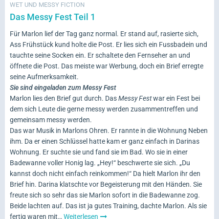
WET UND MESSY FICTION
Das Messy Fest Teil 1
Für Marlon lief der Tag ganz normal. Er stand auf, rasierte sich,
Ass Frühstück kund holte die Post. Er lies sich ein Fussbadein und
tauchte seine Socken ein. Er schaltete den Fernseher an und
öffnete die Post. Das meiste war Werbung, doch ein Brief erregte
seine Aufmerksamkeit.
Sie sind eingeladen zum Messy Fest
Marlon lies den Brief gut durch. Das
Messy Fest
war ein Fest bei
dem sich Leute die gerne messy werden zusammentreffen und
gemeinsam messy werden.
Das war Musik in Marlons Ohren. Er rannte in die Wohnung Neben
ihm. Da er einen Schlüssel hatte kam er ganz einfach in Darinas
Wohnung. Er suchte sie und fand sie im Bad. Wo sie in einer
Badewanne voller Honig lag. „Hey!“ beschwerte sie sich. „Du
kannst doch nicht einfach reinkommen!“ Da hielt Marlon ihr den
Brief hin. Darina klatschte vor Begeisterung mit den Händen. Sie
freute sich so sehr das sie Marlon sofort in die Badewanne zog.
Beide lachten auf. Das ist ja gutes Training, dachte Marlon. Als sie
fertig waren mit…
Weiterlesen