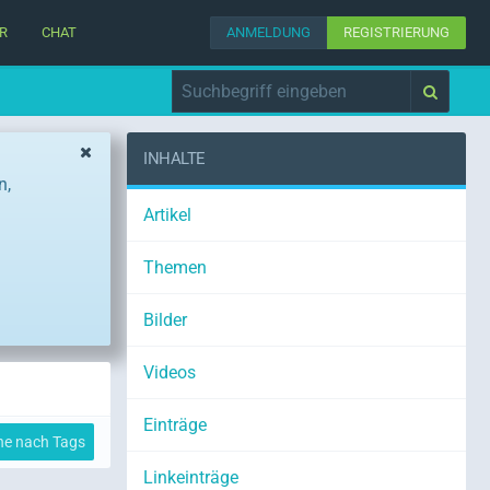
R
CHAT
ANMELDUNG
REGISTRIERUNG
INHALTE
n,
Artikel
Themen
Bilder
Videos
Einträge
he nach Tags
Linkeinträge