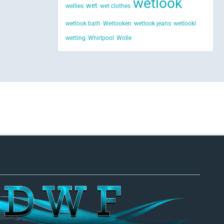
wetlook
wet
wellies
wet clothes
wetlook bath
Wetlooken
wetlook jeans
wetlookl
wetting
Whirlpool
Wolle