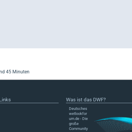
und 45 Minuten
Links
Was ist das DWF?
Deutsches
wetlookfor
um.de - Die
große
Community