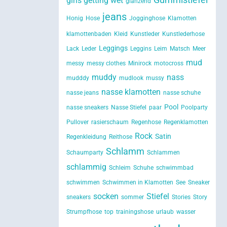
girls getting wet
glänzend
jeans
Honig
Hose
Jogginghose
Klamotten
klamottenbaden
Kleid
Kunstleder
Kunstlederhose
Leggings
Lack
Leder
Leggins
Leim
Matsch
Meer
mud
messy
messy clothes
Minirock
motocross
muddy
nass
mudddy
mudlook
mussy
nasse klamotten
nasse jeans
nasse schuhe
Pool
nasse sneakers
Nasse Stiefel
paar
Poolparty
Pullover
rasierschaum
Regenhose
Regenklamotten
Rock
Satin
Regenkleidung
Reithose
Schlamm
Schaumparty
Schlammen
schlammig
Schleim
Schuhe
schwimmbad
schwimmen
Schwimmen in Klamotten
See
Sneaker
socken
Stiefel
sneakers
sommer
Stories
Story
Strumpfhose
top
trainingshose
urlaub
wasser