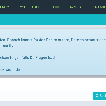
UNITY
NEWS
GALERIE
BLOG
DOWNLOADS
KALENDE
den. Danach kannst Du das Forum nutzen, Dateien herunterlade
ommunity.
eisen folgen falls Du Fragen hast.
ookforum.de
Suc