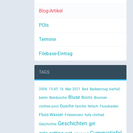
Blog-Artikel
POIs
Termine
Filebase-Eintrag
TAGS
2006
15:45
16. Mai 2021
Bad
Badeanzug
barfuß
Bluse
Boots
berlin
Bierdusche
Brunnen
Dusche
clothes pool
familie
fetisch
Flussbaden
Fluss Wasser
Friesennerz
fully clothed
Geschichten
girl
Geschichte
Gummistiefel