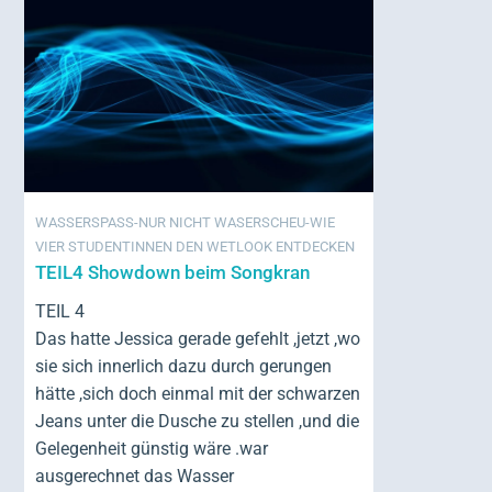
WASSERSPASS-NUR NICHT WASERSCHEU-WIE
VIER STUDENTINNEN DEN WETLOOK ENTDECKEN
TEIL4 Showdown beim Songkran
TEIL 4
Das hatte Jessica gerade gefehlt ,jetzt ,wo
sie sich innerlich dazu durch gerungen
hätte ,sich doch einmal mit der schwarzen
Jeans unter die Dusche zu stellen ,und die
Gelegenheit günstig wäre .war
ausgerechnet das Wasser