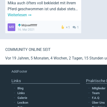
Mika auch öfters voll bekleidet mit ihrem
Pferd geschwommen ist und dabei stets…
Weiterlesen
Mrjosefffffff
1
1
16. Mai 2021
COMMUNITY ONLINE SEIT
Vor 19 Jahren, 5 Monaten, 4 Wochen, 2 Tagen, 15 Stunden 
AddFooter
Links
Praktische 
Blog
Mitglieder
Links
Team
Galerie
F.A.Q
Lexikon
Über Uns