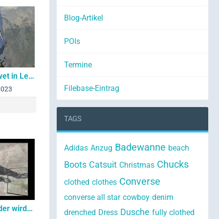
Blog-Artikel
POIs
Termine
in Leder im See - wet in Leather
Filebase-Eintrag
 2023
TAGS
Badewanne
Adidas
Anzug
beach
Chucks
Boots
Catsuit
Christmas
Converse
clothed
clothes
converse all star
cowboy
denim
Spaziergang in Leder wird nass... - Walk in Leather gets wet... :-)
Dusche
drenched
Dress
fully clothed