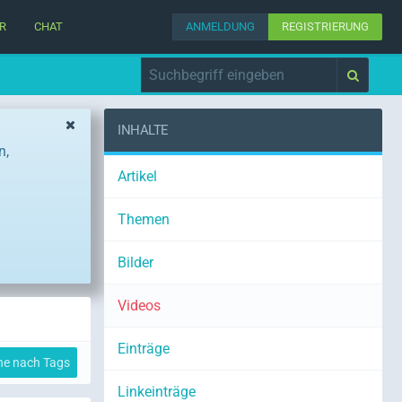
R
CHAT
ANMELDUNG
REGISTRIERUNG
INHALTE
n,
Artikel
Themen
Bilder
Videos
Einträge
he nach Tags
Linkeinträge