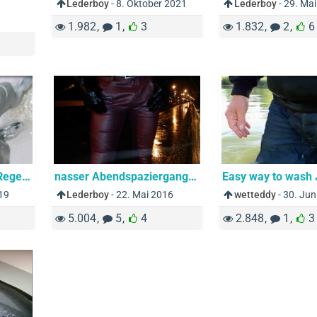
Lederboy
-
8. Oktober 2021
Lederboy
-
29. Ma
1.982
1
3
1.832
2
6
Leder klitschnass im Regen - Leather soaking wet in the Rain
nasser Abendspaziergang in Leder - exciting wet night experience in tight sexy leather pants
019
Lederboy
-
22. Mai 2016
wetteddy
-
30. Jun
5.004
5
4
2.848
1
3