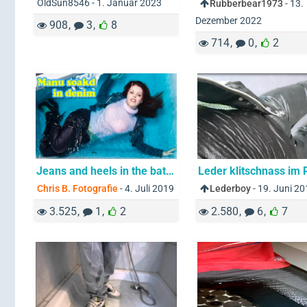
OldSun8546 -
1. Januar 2023
Rubberbear1973
-
13.
Dezember 2022
908
3
8
714
0
2
Jeans and heels in the bathtub
Chris B. Fotografie
-
4. Juli 2019
Lederboy
-
19. Juni 2
3.525
1
2
2.580
6
7