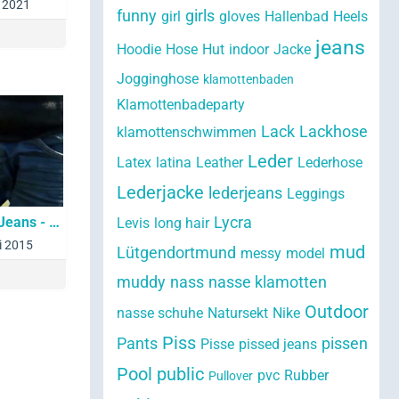
i 2021
funny
girls
girl
gloves
Hallenbad
Heels
jeans
Hoodie
Hose
Hut
indoor
Jacke
Jogginghose
klamottenbaden
Klamottenbadeparty
Lack
Lackhose
klamottenschwimmen
Leder
Latex
latina
Leather
Lederhose
Lederjacke
lederjeans
Leggings
Lycra
Easy way to wash Jeans - walk inside a lake fullyclothed
Levis
long hair
i 2015
mud
Lütgendortmund
messy
model
muddy
nass
nasse klamotten
Outdoor
nasse schuhe
Natursekt
Nike
Piss
Pants
pissen
Pisse
pissed jeans
Pool
public
pvc
Rubber
Pullover