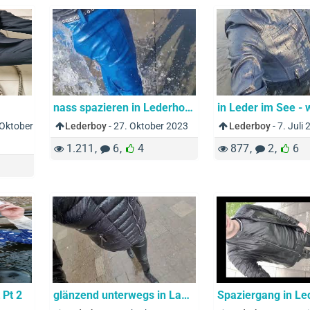
nass spazieren in Lederhose
 Oktober
Lederboy
-
27. Oktober 2023
Lederboy
-
7. Juli
1.211
6
4
877
2
6
 Pt 2
glänzend unterwegs in Lack wird's nass... - on the way in shiny vinyl pants & jacket to get wet :-)