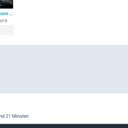
Wetlook - In the bathroom - Season 1
2015
und 21 Minuten