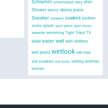
Schlamm
shirt
sexy
schwimmbad
Shower
skinny jeans
skinny
Sneaker
soaked
socken
sneakers
socks
splash
sport pants
sport shoes
sweater
swimming
Tight
Trikot
TV
wet
water
wet clothes
WAM
wetlook
wet jeans
wet man
woman
wet sneakers
wetting
wet socks
women