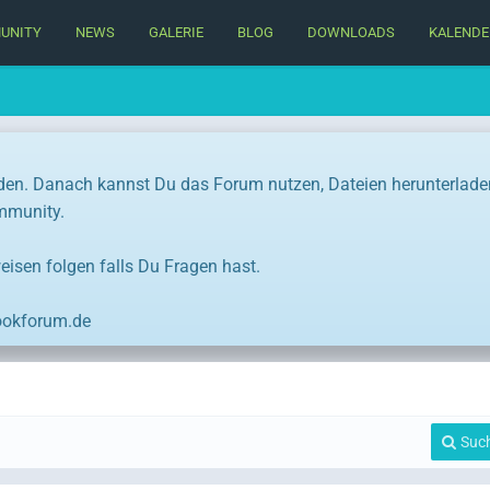
UNITY
NEWS
GALERIE
BLOG
DOWNLOADS
KALENDE
den. Danach kannst Du das Forum nutzen, Dateien herunterlade
ommunity.
eisen folgen falls Du Fragen hast.
ookforum.de
Suc