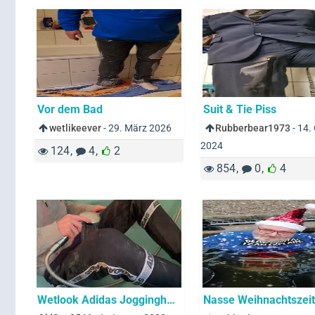
Vor dem Bad
Suit & Tie Piss
wetlikeever
-
29. März 2026
Rubberbear1973
-
14.
2024
124
4
2
854
0
4
Wetlook Adidas Jogginghose Baumwolle T-Shirt Hoodie Socken
Nasse Weihnachtszeit