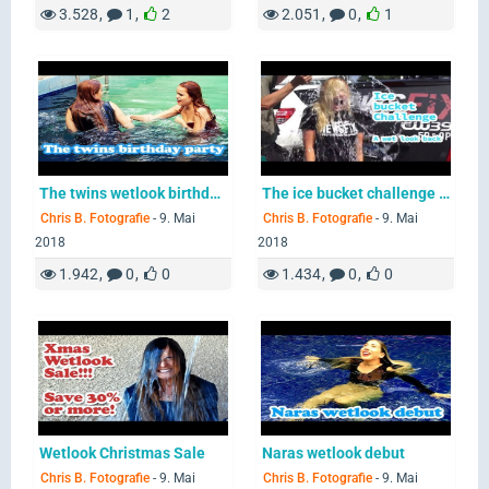
3.528
1
2
2.051
0
1
The twins wetlook birthday party
The ice bucket challenge - a look back 15
Chris B. Fotografie
-
9. Mai
Chris B. Fotografie
-
9. Mai
2018
2018
1.942
0
0
1.434
0
0
Wetlook Christmas Sale
Naras wetlook debut
Chris B. Fotografie
-
9. Mai
Chris B. Fotografie
-
9. Mai