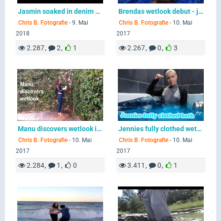
Jasmin soaked in denim - #Wetlook
Brendas wetlook debut - jeans and leather in the pool
Chris B. Fotografie
-
9. Mai
Chris B. Fotografie
-
10. Mai
2018
2017
2.287
2
1
2.267
0
3
Manu discovers wetlook in Jeans and leather in the pool
Jennies fully clothed wetlook bath
Chris B. Fotografie
-
10. Mai
Chris B. Fotografie
-
10. Mai
2017
2017
2.284
1
0
3.411
0
1