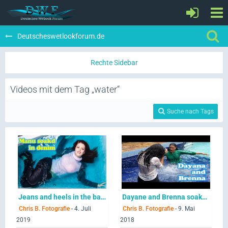
Deutscheswetlookforum.de
Videos mit dem Tag „water“
Suche nach Tags
Jeans and heels in the bathtub
Dayane and Brenna soaked in the pool
Chris B. Fotografie
-
4. Juli
Chris B. Fotografie
-
9. Mai
2019
2018