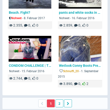
Beach. Fight?
pants and white socks in mud pit
Nohwet
-
8. Februar 2017
Nohwet -
16. Februar 2016
2.355
0
0
2.859
0
0
CONDOM CHALLENGE | THE CONDOM BROKE!!!!!! Mackenzie Marie
Wetlook Conny Boots Preview Wetlook
Nohwet -
15. Februar 2016
Schnuffi_20
-
1. September
2015
2.744
0
0
3.890
0
2
1
2