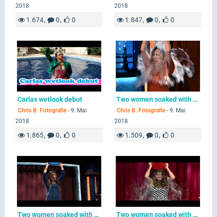
2018
2018
1.674
0
0
1.847
0
0
Carlas wetlook debut
Two women soaked with water buckets
Chris B. Fotografie
-
9. Mai
Chris B. Fotografie
-
9. Mai
2018
2018
1.865
0
0
1.509
0
0
Two women soaked with water buckets
Two women soaked with water buckets