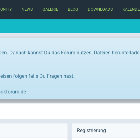
UNITY
NEWS
GALERIE
BLOG
DOWNLOADS
KALENDE
en. Danach kannst Du das Forum nutzen, Dateien herunterladen, 
eisen folgen falls Du Fragen hast.
ookforum.de
Registrierung