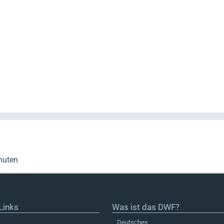
nuten
Links
Was ist das DWF?
Deutsches