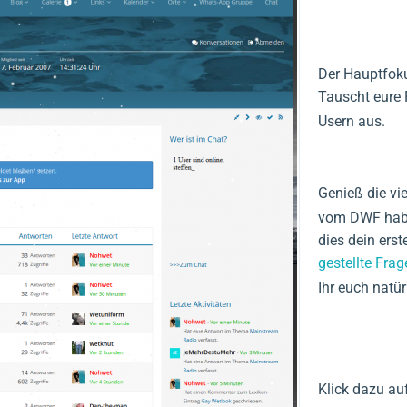
Der Hauptfok
Tauscht eure
Usern aus.
Genieß die viel
vom DWF habt 
dies dein erste
gestellte Frag
Ihr euch natür
Klick dazu auf