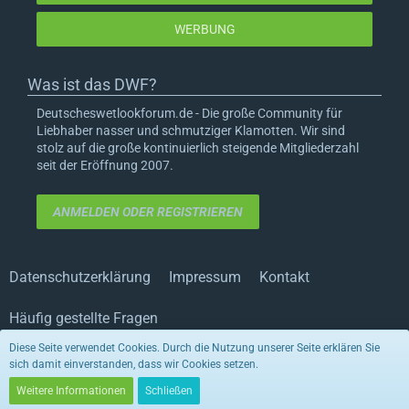
WERBUNG
Was ist das DWF?
Deutscheswetlookforum.de - Die große Community für
Liebhaber nasser und schmutziger Klamotten. Wir sind
stolz auf die große kontinuierlich steigende Mitgliederzahl
seit der Eröffnung 2007.
ANMELDEN ODER REGISTRIEREN
Datenschutzerklärung
Impressum
Kontakt
Häufig gestellte Fragen
Diese Seite verwendet Cookies. Durch die Nutzung unserer Seite erklären Sie
sich damit einverstanden, dass wir Cookies setzen.
Stil von:
ForoStyle
Stil ändern
(Radiant)
Weitere Informationen
Schließen
Community-Software:
WoltLab Suite™