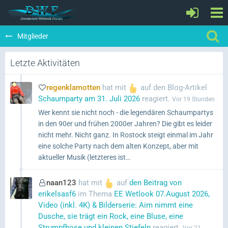
Mitglieder
Letzte Aktivitäten
regenklamotten
hat mit
auf den Blog-Artikel
Schaumparty am 31. Juli 2026
reagiert.
Vor 19 Stunden
Wer kennt sie nicht noch - die legendären Schaumpartys
in den 90er und frühen 2000er Jahren? Die gibt es leider
nicht mehr. Nicht ganz. In Rostock steigt einmal im Jahr
eine solche Party nach dem alten Konzept, aber mit
aktueller Musik (letzteres ist…
naan123
hat mit
auf
den Beitrag von
erikelsasf6
im Thema
EE Wetlook 07.August 2026,
Video (inkl. 4K) & Bilderserie: Aim nimmt eine
Dusche, sie trägt ein Rock, eine Bluse, eine
Strumpfhose und kleinen Stiefeln
reagiert.