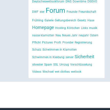
Deutscheswetlookforum
DNS
Downtime
DSGVO
Forum
DWF
eier
Freunde
Freundschaft
Frühling
Galerie
Geltungsbereich
Gesetz
Hase
Homepage
Hosting
Körbchen
Links
musik
nasse klamotten
Neu
Neues Jahr
neujahr
Ostern
Pflicht
Pictures
Profil
Provider
Registrierung
Schutz
Schwimmen in Klamotten
Sicherheit
Schwimmen in Kleidung
server
silvester
Spam
SSL
Umzug
Verschlüsselung
Videos
Wechsel
wet clothes
wetlook