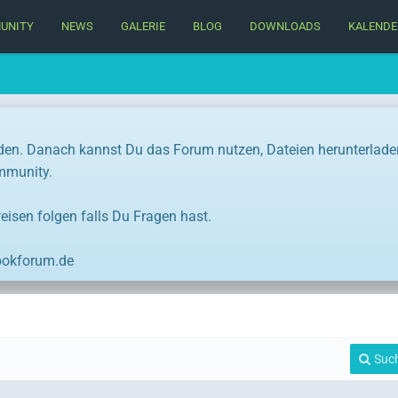
UNITY
NEWS
GALERIE
BLOG
DOWNLOADS
KALENDE
den. Danach kannst Du das Forum nutzen, Dateien herunterlade
ommunity.
eisen folgen falls Du Fragen hast.
ookforum.de
Suc