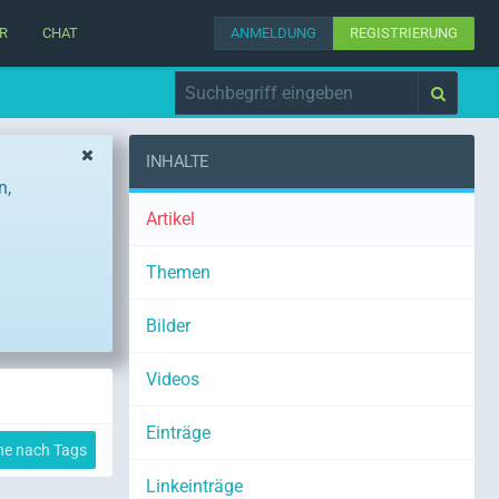
R
CHAT
ANMELDUNG
REGISTRIERUNG
INHALTE
n,
Artikel
Themen
Bilder
Videos
Einträge
he nach Tags
Linkeinträge