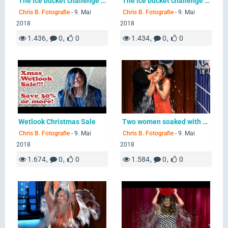
The ice bucket challenge - a look back 14
The ice bucket challenge - a look back 15
Chris B. Fotografie
-
9. Mai
Chris B. Fotografie
-
9. Mai
2018
2018
1.436
0
0
1.434
0
0
Wetlook Christmas Sale
Two women soaked with water buckets
Chris B. Fotografie
-
9. Mai
Chris B. Fotografie
-
9. Mai
2018
2018
1.674
0
0
1.584
0
0