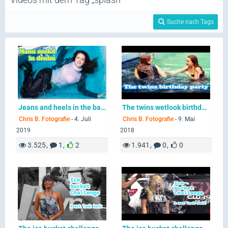
Suche nach Tags
Jeans and heels in the bathtub
The twins wetlook birthday party
Chris B. Fotografie
-
4. Juli
Chris B. Fotografie
-
9. Mai
2019
2018
3.525
1
2
1.941
0
0