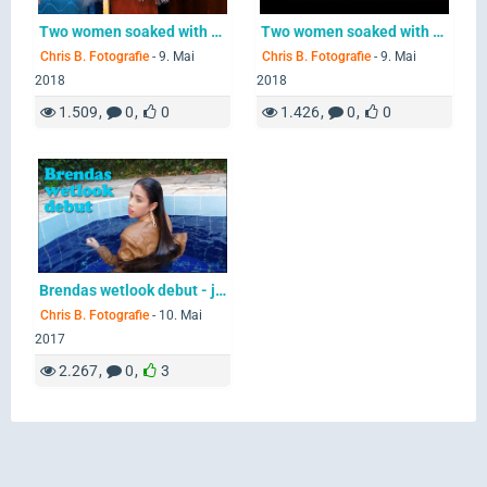
Two women soaked with water buckets
Two women soaked with water buckets
Chris B. Fotografie
-
9. Mai
Chris B. Fotografie
-
9. Mai
2018
2018
1.509
0
0
1.426
0
0
Brendas wetlook debut - jeans and leather in the pool
Chris B. Fotografie
-
10. Mai
2017
2.267
0
3