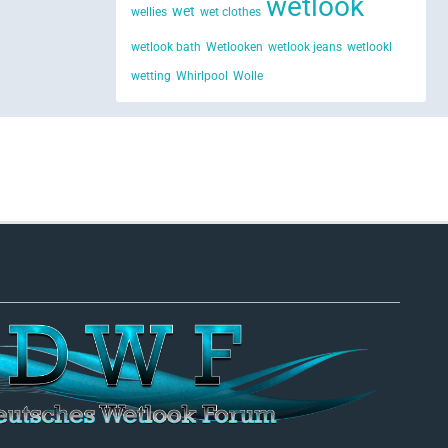
wetlook
wet
wellies
wet clothes
wetlook bath
Wetlooken
wetlook jeans
wetlookl
wetting
Whirlpool
Wolle