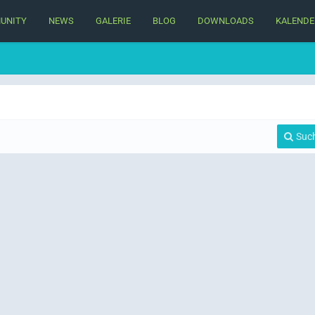
UNITY
NEWS
GALERIE
BLOG
DOWNLOADS
KALENDE
Suc