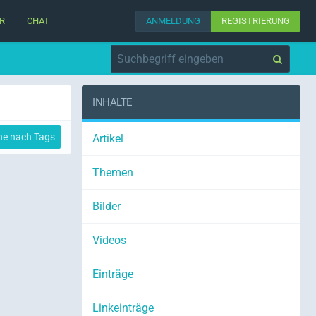
R
CHAT
ANMELDUNG
REGISTRIERUNG
INHALTE
he nach Tags
Artikel
Themen
Bilder
Videos
Einträge
Linkeinträge