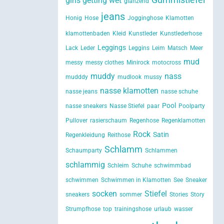
girls getting wet
glänzend
jeans
Honig
Hose
Jogginghose
Klamotten
klamottenbaden
Kleid
Kunstleder
Kunstlederhose
Leggings
Lack
Leder
Leggins
Leim
Matsch
Meer
mud
messy
messy clothes
Minirock
motocross
muddy
nass
mudddy
mudlook
mussy
nasse klamotten
nasse jeans
nasse schuhe
Pool
nasse sneakers
Nasse Stiefel
paar
Poolparty
Pullover
rasierschaum
Regenhose
Regenklamotten
Rock
Satin
Regenkleidung
Reithose
Schlamm
Schaumparty
Schlammen
schlammig
Schleim
Schuhe
schwimmbad
schwimmen
Schwimmen in Klamotten
See
Sneaker
socken
Stiefel
sneakers
sommer
Stories
Story
Strumpfhose
top
trainingshose
urlaub
wasser