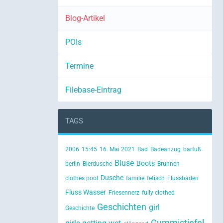
Blog-Artikel
POIs
Termine
Filebase-Eintrag
TAGS
2006
15:45
16. Mai 2021
Bad
Badeanzug
barfuß
Bluse
Boots
berlin
Bierdusche
Brunnen
Dusche
clothes pool
familie
fetisch
Flussbaden
Fluss Wasser
Friesennerz
fully clothed
Geschichten
girl
Geschichte
Gummistiefel