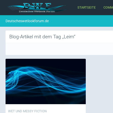
STARTSEITE
COMM
Deutscheswetlookforum.de
Blog-Artikel mit dem Tag „Leim“
WET UND MESSY FICTION