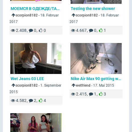
МОЕМСЯ В ОДЕЖДЕ/TAKE BATH WITH CLOTHES/РОМАНТИЧЕСКИЙ ВЕЧЕР В ВАННОЙ
Testing the new shower
scorpion8182
-
18. Februar
scorpion8182
-
18. Februar
2017
2017
2.408
0
0
4.667
0
1
Wet Jeans 03 LEE
Nike Air Max 90 getting wet in the shower
scorpion8182
-
1. September
wetfriend
-
17. Mai 2015
2015
2.415
1
3
4.582
2
4