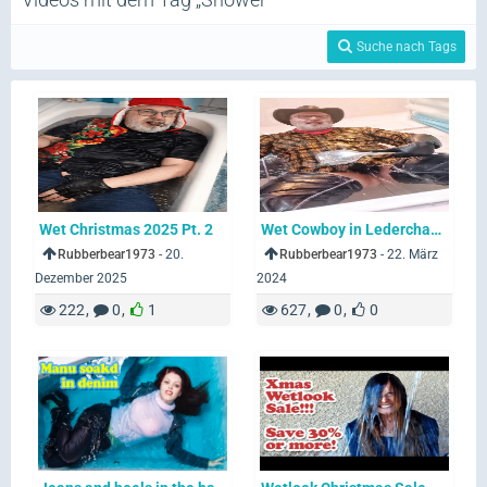
Suche nach Tags
Wet Christmas 2025 Pt. 2
Wet Cowboy in Lederchaps & Shirt Pt 3
Rubberbear1973
-
20.
Rubberbear1973
-
22. März
Dezember 2025
2024
222
0
1
627
0
0