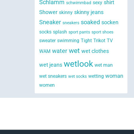
Schlamm
shirt
sexy
schwimmbad
Shower
skinny jeans
skinny
Sneaker
soaked
socken
sneakers
socks
splash
sport pants
sport shoes
sweater
swimming
Tight
Trikot
TV
wet
water
wet clothes
WAM
wetlook
wet jeans
wet man
woman
wet sneakers
wetting
wet socks
women