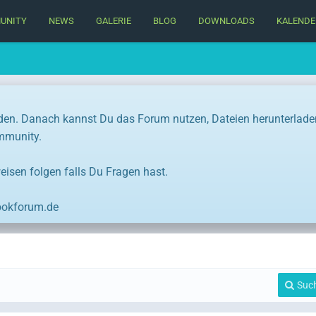
UNITY
NEWS
GALERIE
BLOG
DOWNLOADS
KALENDE
den. Danach kannst Du das Forum nutzen, Dateien herunterlade
ommunity.
eisen folgen falls Du Fragen hast.
ookforum.de
Suc