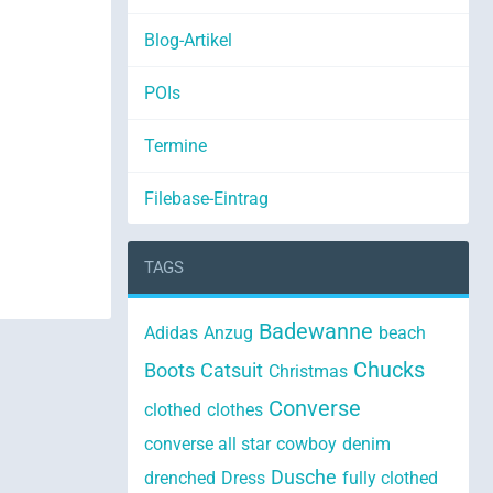
Blog-Artikel
POIs
Termine
Filebase-Eintrag
TAGS
Badewanne
Adidas
Anzug
beach
Chucks
Boots
Catsuit
Christmas
Converse
clothed
clothes
converse all star
cowboy
denim
Dusche
drenched
Dress
fully clothed