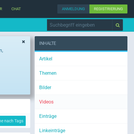
R
CHAT
ANMELDUNG
REGISTRIERUNG
INHALTE
n,
Artikel
Themen
Bilder
Videos
Einträge
he nach Tags
Linkeinträge