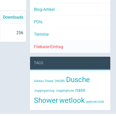
Blog-Artikel
Downloads
POIs
256
Termine
Filebase-Eintrag
TAGS
Dusche
Adidas
Diesel
DNGRS
nass
Jogginganzug
Jogginghose
Shower
wetlook
wetlook-nicki