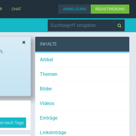
R
CHAT
ANMELDUNG
REGISTRIERUNG
INHALTE
n,
Artikel
Themen
Bilder
Videos
Einträge
he nach Tags
Linkeinträge