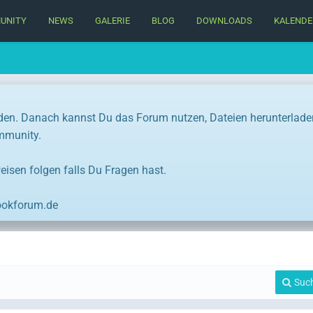
UNITY
NEWS
GALERIE
BLOG
DOWNLOADS
KALENDE
den. Danach kannst Du das Forum nutzen, Dateien herunterlade
ommunity.
eisen folgen falls Du Fragen hast.
ookforum.de
Suc