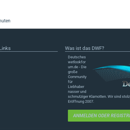
nuten
Links
Was ist das DWF?
Deutsches
wetlookfor
um.de - Die
große
Community
für
Liebhaber
nasser und
schmutziger Klamotten. Wir sind stolz 
Eröffnung 2007.
ANMELDEN ODER REGISTR