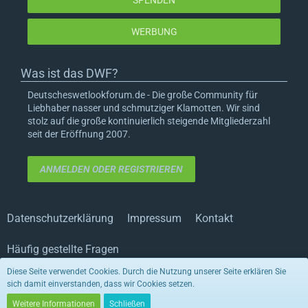
SPENDEN
WERBUNG
Was ist das DWF?
Deutscheswetlookforum.de - Die große Community für
Liebhaber nasser und schmutziger Klamotten. Wir sind
stolz auf die große kontinuierlich steigende Mitgliederzahl
seit der Eröffnung 2007.
ANMELDEN ODER REGISTRIEREN
Datenschutzerklärung
Impressum
Kontakt
Häufig gestellte Fragen
Diese Seite verwendet Cookies. Durch die Nutzung unserer Seite erklären Sie
sich damit einverstanden, dass wir Cookies setzen.
Stil von:
ForoStyle
Stil ändern
(Radiant)
Weitere Informationen
Schließen