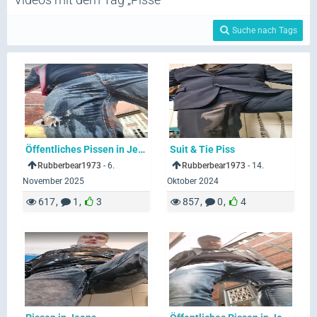
Suche nach Tags
Öffentliches Pissen in Jeans 2
Suit & Tie Piss
Rubberbear1973
-
6.
Rubberbear1973
-
14.
November 2025
Oktober 2024
617
1
3
857
0
4