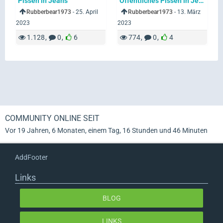
Pissen in Jeans
Öffentliches Pissen in Jeans
Rubberbear1973
-
25. April
Rubberbear1973
-
13. März
2023
2023
1.128
0
6
774
0
4
COMMUNITY ONLINE SEIT
Vor 19 Jahren, 6 Monaten, einem Tag, 16 Stunden und 46 Minuten
AddFooter
Links
BLOG
LINKS