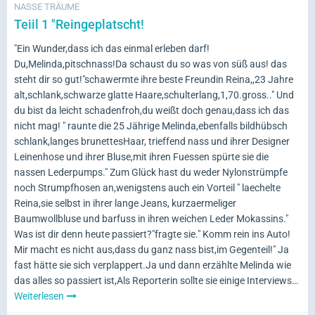
NASSE TRÄUME
Teiil 1 "Reingeplatscht!
"Ein Wunder,dass ich das einmal erleben darf!
Du,Melinda,pitschnass!Da schaust du so was von süß aus! das
steht dir so gut!"schawermte ihre beste Freundin Reina,,23 Jahre
alt,schlank,schwarze glatte Haare,schulterlang,1,70.gross.." Und
du bist da leicht schadenfroh,du weißt doch genau,dass ich das
nicht mag! " raunte die 25 Jährige Melinda,ebenfalls bildhübsch
schlank,langes brunettesHaar, trieffend nass und ihrer Designer
Leinenhose und ihrer Bluse,mit ihren Fuessen spürte sie die
nassen Lederpumps." Zum Glück hast du weder Nylonstrümpfe
noch Strumpfhosen an,wenigstens auch ein Vorteil " laechelte
Reina,sie selbst in ihrer lange Jeans, kurzaermeliger
Baumwollbluse und barfuss in ihren weichen Leder Mokassins."
Was ist dir denn heute passiert?"fragte sie." Komm rein ins Auto!
Mir macht es nicht aus,dass du ganz nass bist,im Gegenteil!" Ja
fast hätte sie sich verplappert.Ja und dann erzählte Melinda wie
das alles so passiert ist,Als Reporterin sollte sie einige Interviews…
Weiterlesen