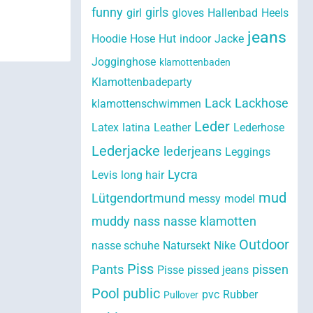
funny
girls
girl
gloves
Hallenbad
Heels
jeans
Hoodie
Hose
Hut
indoor
Jacke
Jogginghose
klamottenbaden
Klamottenbadeparty
Lack
Lackhose
klamottenschwimmen
Leder
Latex
latina
Leather
Lederhose
Lederjacke
lederjeans
Leggings
Lycra
Levis
long hair
mud
Lütgendortmund
messy
model
muddy
nass
nasse klamotten
Outdoor
nasse schuhe
Natursekt
Nike
Piss
Pants
pissen
Pisse
pissed jeans
Pool
public
pvc
Rubber
Pullover