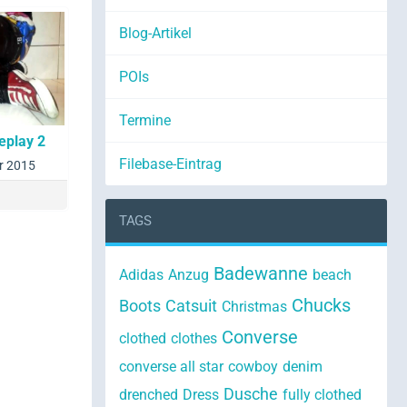
Blog-Artikel
POIs
Termine
eplay 2
Filebase-Eintrag
r 2015
TAGS
Badewanne
Adidas
Anzug
beach
Chucks
Boots
Catsuit
Christmas
Converse
clothed
clothes
converse all star
cowboy
denim
Dusche
drenched
Dress
fully clothed