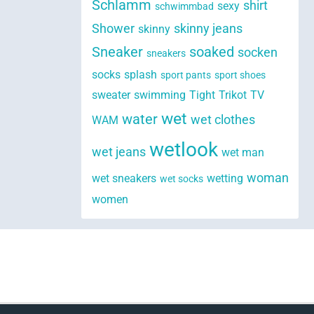
Schlamm
shirt
sexy
schwimmbad
Shower
skinny jeans
skinny
Sneaker
soaked
socken
sneakers
socks
splash
sport pants
sport shoes
sweater
swimming
Tight
Trikot
TV
wet
water
wet clothes
WAM
wetlook
wet jeans
wet man
woman
wet sneakers
wetting
wet socks
women