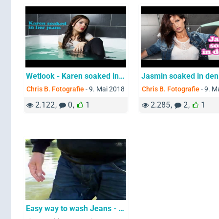
Wetlook - Karen soaked in her Jeans
Chris B. Fotografie
-
9. Mai 2018
Chris B. Fotografie
-
9. M
2.122
0
1
2.285
2
1
Easy way to wash Jeans - walk inside a lake fullyclothed