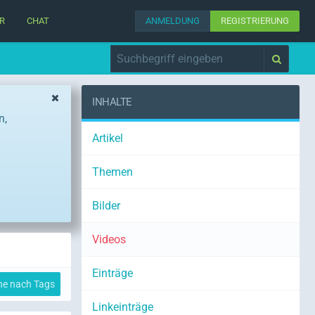
R
CHAT
ANMELDUNG
REGISTRIERUNG
INHALTE
n,
Artikel
Themen
Bilder
Videos
Einträge
he nach Tags
Linkeinträge