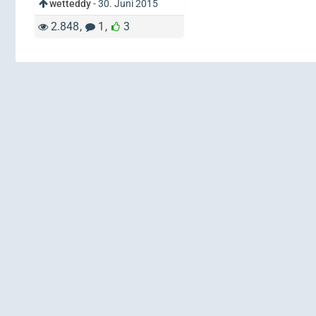
wetteddy
-
30. Juni 2015
2.848
1
3