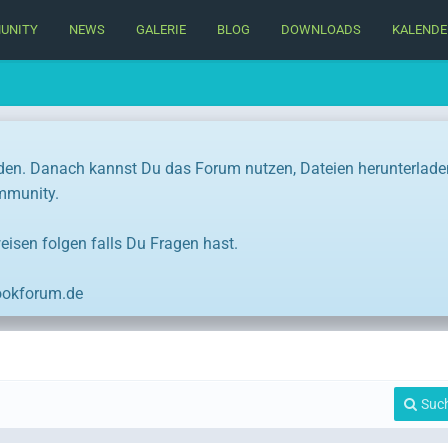
UNITY
NEWS
GALERIE
BLOG
DOWNLOADS
KALENDE
den. Danach kannst Du das Forum nutzen, Dateien herunterlade
ommunity.
eisen folgen falls Du Fragen hast.
ookforum.de
Suc