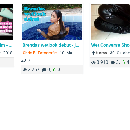
Jasmin soaked in denim - #Wetlook
Brendas wetlook debut - jeans and leather in the pool
Wet Converse Sho
ai 2018
Chris B. Fotografie
-
10. Mai
furrco
-
30. Oktobe
2017
3.910
3
4
2.267
0
3