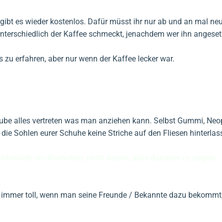
gibt es wieder kostenlos. Dafür müsst ihr nur ab und an mal ne
 unterschiedlich der Kaffee schmeckt, jenachdem wer ihn angeset
zu erfahren, aber nur wenn der Kaffee lecker war.
 glaube alles vertreten was man anziehen kann. Selbst Gummi, Ne
die Sohlen eurer Schuhe keine Striche auf den Fliesen hinterla
ließlich um Klamotten, nicht darum, alles darunter zu zeigen.
 es immer toll, wenn man seine Freunde / Bekannte dazu bekommt