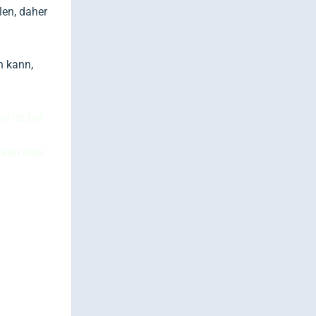
len, daher
n kann,
l ist bei
cken eine