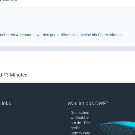
.
 mehreren Adressaten werden gerne fälschlicherweise als Spam erkannt.
nd 13 Minuten
Links
Was ist das DWF?
Deutsches
wetlookfor
um.de - Die
große
Community