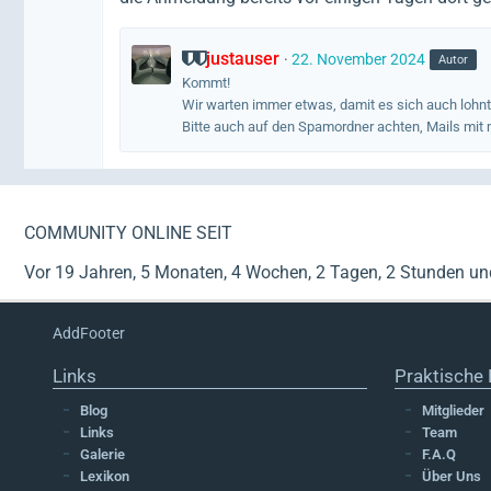
justauser
22. November 2024
Autor
Kommt!
Wir warten immer etwas, damit es sich auch lohnt
Bitte auch auf den Spamordner achten, Mails mit
COMMUNITY ONLINE SEIT
Vor 19 Jahren, 5 Monaten, 4 Wochen, 2 Tagen, 2 Stunden u
AddFooter
Links
Praktische 
Blog
Mitglieder
Links
Team
Galerie
F.A.Q
Lexikon
Über Uns