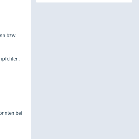
ann bzw.
mpfehlen,
önnten bei