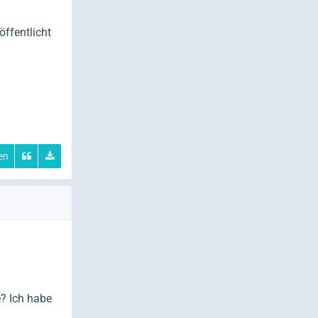
ffentlicht
len
? Ich habe