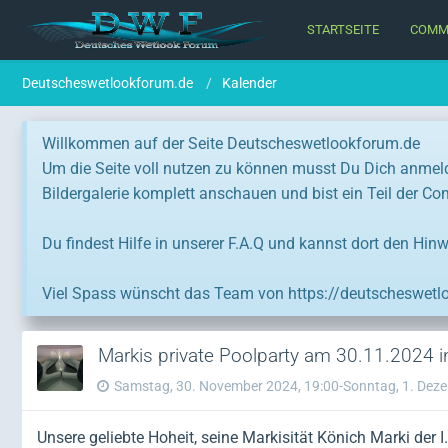
STARTSEITE
COMM
Deutscheswetlookforum.de
Kalender
Willkommen auf der Seite Deutscheswetlookforum.de
Um die Seite voll nutzen zu können musst Du Dich anmel
Bildergalerie komplett anschauen und bist ein Teil der C
Du findest Hilfe in unserer F.A.Q und kannst dort den Hinw
Viel Spass wünscht das Team von https://deutscheswetl
Markis private Poolparty am 30.11.2024 i
Samstag, 30. November 2024, 19:00-Sonntag, 1. Deze
Unsere geliebte Hoheit, seine Markisität Könich Marki der