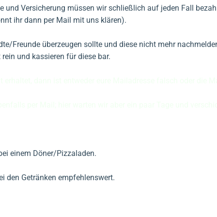
e und Versicherung müssen wir schließlich auf jeden Fall bezah
nnt ihr dann per Mail mit uns klären).
ndte/Freunde überzeugen sollte und diese nicht mehr nachmelde
rein und kassieren für diese bar.
t erhaltet, dann ist entweder eure Mailadresse falsch oder die Mai
nfalls per Mail; hier warten wir aber ein paar Tage und verschi
 bei einem Döner/Pizzaladen.
bei den Getränken empfehlenswert.