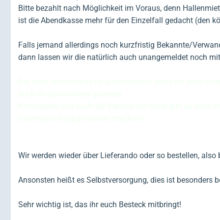
Bitte bezahlt nach Möglichkeit im Voraus, denn Hallenmiet
ist die Abendkasse mehr für den Einzelfall gedacht (den kö
Falls jemand allerdings noch kurzfristig Bekannte/Verwa
dann lassen wir die natürlich auch unangemeldet noch mit 
Die erste Antwortmail ist automatisiert, wenn ihr diese nich
euch im Spamordner gelandet.
Kontodaten und auch die Adresse der Halle gibt es dann ebe
Sammelmail (Spamordner checken!).
Wir werden wieder über Lieferando oder so bestellen, also
Ansonsten heißt es Selbstversorgung, dies ist besonders 
Sehr wichtig ist, das ihr euch Besteck mitbringt!