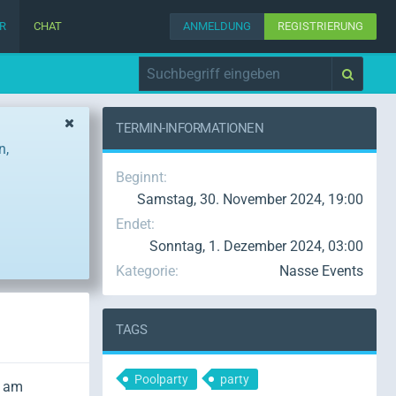
R
CHAT
ANMELDUNG
REGISTRIERUNG
TERMIN-INFORMATIONEN
n,
Beginnt
Samstag, 30. November 2024, 19:00
Endet
Sonntag, 1. Dezember 2024, 03:00
Kategorie
Nasse Events
TAGS
Poolparty
party
l am