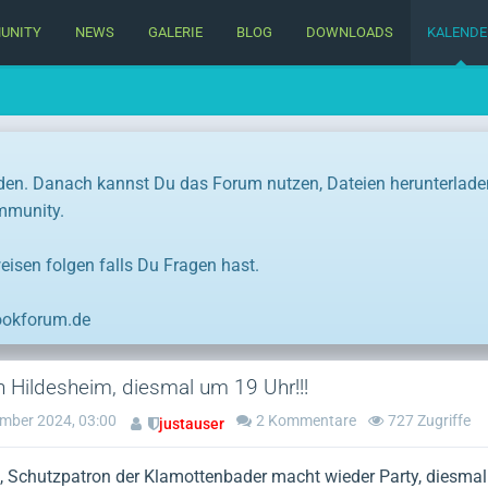
UNITY
NEWS
GALERIE
BLOG
DOWNLOADS
KALENDE
den. Danach kannst Du das Forum nutzen, Dateien herunterlade
ommunity.
eisen folgen falls Du Fragen hast.
ookforum.de
n Hildesheim, diesmal um 19 Uhr!!!
mber 2024, 03:00
2 Kommentare
727 Zugriffe
justauser
 I., Schutzpatron der Klamottenbader macht wieder Party, diesma