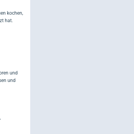
uen kochen,
zt hat.
opren und
ssen und
,