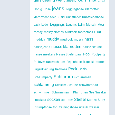
girls getting wet
glänzend
jeans
Honig
Hose
Jogginghose
Klamotten
klamottenbaden
Kleid
Kunstleder
Kunstlederhose
Leggings
Lack
Leder
Leggins
Leim
Matsch
Meer
mud
messy
messy clothes
Minirock
motocross
muddy
nass
mudddy
mudlook
mussy
nasse klamotten
nasse jeans
nasse schuhe
Pool
nasse sneakers
Nasse Stiefel
paar
Poolparty
Pullover
rasierschaum
Regenhose
Regenklamotten
Rock
Satin
Regenkleidung
Reithose
Schlamm
Schaumparty
Schlammen
schlammig
Schleim
Schuhe
schwimmbad
schwimmen
Schwimmen in Klamotten
See
Sneaker
socken
Stiefel
sneakers
sommer
Stories
Story
Strumpfhose
top
trainingshose
urlaub
wasser