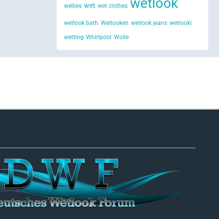
wetlook
wet
wellies
wet clothes
wetlook bath
Wetlooken
wetlook jeans
wetlookl
wetting
Whirlpool
Wolle