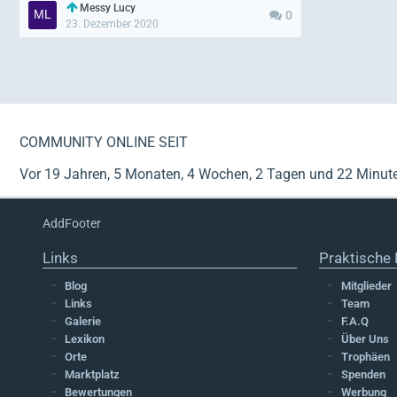
Messy Lucy
0
23. Dezember 2020
COMMUNITY ONLINE SEIT
Vor 19 Jahren, 5 Monaten, 4 Wochen, 2 Tagen und 22 Minut
AddFooter
Links
Praktische 
Blog
Mitglieder
Links
Team
Galerie
F.A.Q
Lexikon
Über Uns
Orte
Trophäen
Marktplatz
Spenden
Bewertungen
Werbung