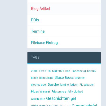
Blog-Artikel
POIs
Termine
Filebase-Eintrag
TAGS
2006
15:45
16. Mai 2021
Bad
Badeanzug
barfuß
Bluse
Boots
berlin
Bierdusche
Brunnen
Dusche
clothes pool
familie
fetisch
Flussbaden
Fluss Wasser
Friesennerz
fully clothed
Geschichten
girl
Geschichte
Gummistiefel