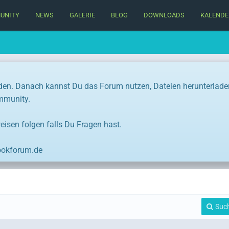
UNITY
NEWS
GALERIE
BLOG
DOWNLOADS
KALENDE
den. Danach kannst Du das Forum nutzen, Dateien herunterlade
ommunity.
eisen folgen falls Du Fragen hast.
ookforum.de
Suc