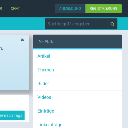
R
CHAT
ANMELDUNG
REGISTRIERUNG
INHALTE
n,
Artikel
Themen
Bilder
Videos
Einträge
he nach Tags
Linkeinträge