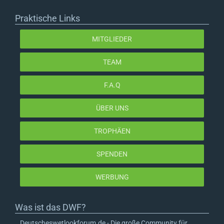
Praktische Links
MITGLIEDER
TEAM
F.A.Q
ÜBER UNS
TROPHÄEN
SPENDEN
WERBUNG
Was ist das DWF?
Deutscheswetlookforum.de - Die große Community für