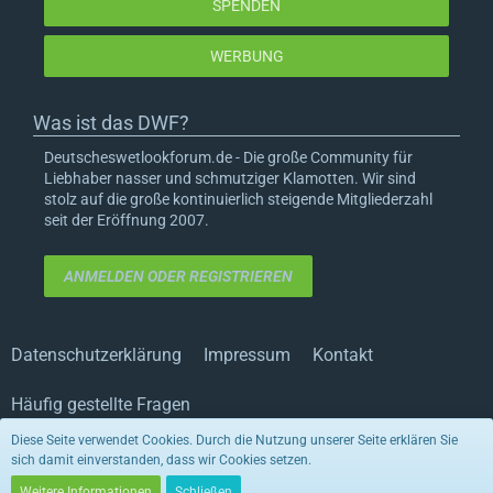
SPENDEN
WERBUNG
Was ist das DWF?
Deutscheswetlookforum.de - Die große Community für
Liebhaber nasser und schmutziger Klamotten. Wir sind
stolz auf die große kontinuierlich steigende Mitgliederzahl
seit der Eröffnung 2007.
ANMELDEN ODER REGISTRIEREN
Datenschutzerklärung
Impressum
Kontakt
Häufig gestellte Fragen
Diese Seite verwendet Cookies. Durch die Nutzung unserer Seite erklären Sie
sich damit einverstanden, dass wir Cookies setzen.
Stil von:
ForoStyle
Stil ändern
(Radiant)
Weitere Informationen
Schließen