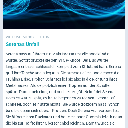
WET UND MESSY FICTION
Serenas Unfall
Serena sass auf ihrem Platz als ihre Haltestelle angekündigt
wurde. Sofort drückte sie den STOP-Knopf. Der Bus wurde
langsamer bis er schliesslich komplett zum Stillstand kam. Serena
griff ihre Tasche und stieg aus. Sie atmete tief ein und genoss die
Frühlins-Brise. Frohen Schrittes lief sie also in die Richtung ihres
Mietshauses. Als sie plötzlich einen Tropfen auf der Schulter
spürte. Dann noch einer, und noch einer. „Oh Nein!“ rief Serena.
Doch es war zu spät, es hatte begonnen zu regnen.
Serena lief
schneller, doch
es nützte nichts. Sie wurde trotzdem nass. Schon
bald bieldeten sich überall Pfützen. Doch Serena war vorbereitet.
Sie öffnete ihren Rucksack und holte ein paar Gummistiefel hinaus
die bis zur Hälfte ihrer Oberschenkel reichten. Damit würde sie