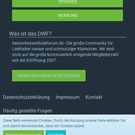
SPENDEN
WERBUNG
Was ist das DWF?
Deutscheswetlookforum.de - Die große Community für
Liebhaber nasser und schmutziger Klamotten. Wir sind
stolz auf die große kontinuierlich steigende Mitgliederzahl
seit der Eröffnung 2007.
ANMELDEN ODER REGISTRIEREN
Datenschutzerklärung
Impressum
Kontakt
Häufig gestellte Fragen
Diese Seite verwendet Cookies. Durch die Nutzung unserer Seite erklären Sie
sich damit einverstanden, dass wir Cookies setzen.
Stil von:
ForoStyle
Stil ändern
(Radiant)
Weitere Informationen
Schließen