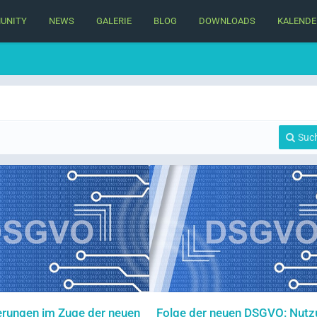
UNITY
NEWS
GALERIE
BLOG
DOWNLOADS
KALENDE
Suc
erungen im Zuge der neuen
Folge der neuen DSGVO: Nutz