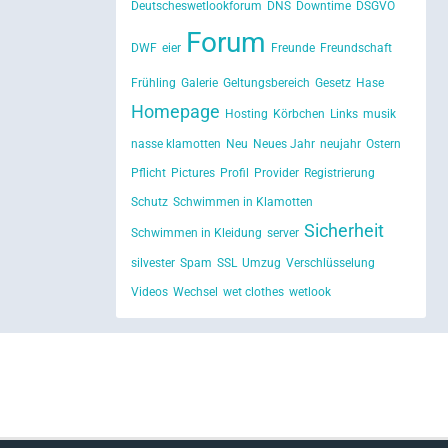
Deutscheswetlookforum
DNS
Downtime
DSGVO
Forum
DWF
eier
Freunde
Freundschaft
Frühling
Galerie
Geltungsbereich
Gesetz
Hase
Homepage
Hosting
Körbchen
Links
musik
nasse klamotten
Neu
Neues Jahr
neujahr
Ostern
Pflicht
Pictures
Profil
Provider
Registrierung
Schutz
Schwimmen in Klamotten
Sicherheit
Schwimmen in Kleidung
server
silvester
Spam
SSL
Umzug
Verschlüsselung
Videos
Wechsel
wet clothes
wetlook