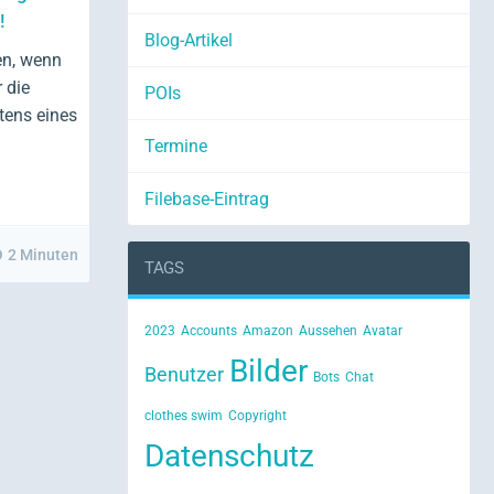
!
Blog-Artikel
en, wenn
 die
POIs
tens eines
Termine
Filebase-Eintrag
2 Minuten
TAGS
2023
Accounts
Amazon
Aussehen
Avatar
Bilder
Benutzer
Bots
Chat
clothes swim
Copyright
Datenschutz