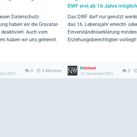
DWF erst ab 16 Jahre möglich
neuen Datenschutz-
Das DWF darf nur genutzt werd
ng haben wir die Gravatar-
das 16. Lebensjahr erreicht- oder
t deaktiviert. Auch vom
Einverständniserklärung mindes
m haben wir uns getrennt.
Erziehungsberechtigten vorliegt!
Nohwet
0
3 Minuten
3
mber 2022
20. November 2022