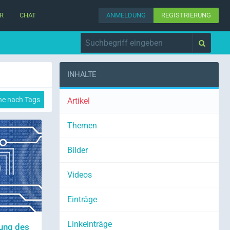
R
CHAT
ANMELDUNG
REGISTRIERUNG
INHALTE
he nach Tags
Artikel
Themen
Bilder
Videos
Einträge
Linkeinträge
ung des