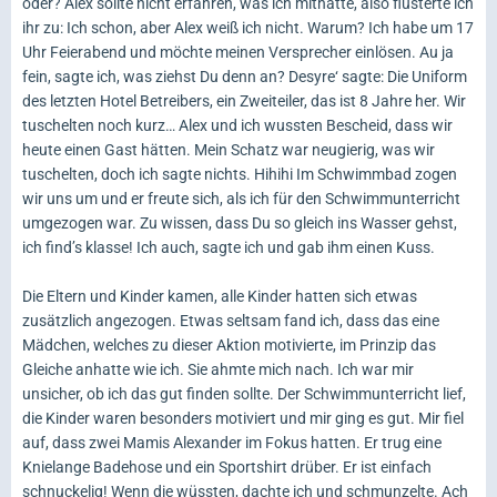
oder? Alex sollte nicht erfahren, was ich mithatte, also flüsterte ich
ihr zu: Ich schon, aber Alex weiß ich nicht. Warum? Ich habe um 17
Uhr Feierabend und möchte meinen Versprecher einlösen. Au ja
fein, sagte ich, was ziehst Du denn an? Desyre‘ sagte: Die Uniform
des letzten Hotel Betreibers, ein Zweiteiler, das ist 8 Jahre her. Wir
tuschelten noch kurz… Alex und ich wussten Bescheid, dass wir
heute einen Gast hätten. Mein Schatz war neugierig, was wir
tuschelten, doch ich sagte nichts. Hihihi Im Schwimmbad zogen
wir uns um und er freute sich, als ich für den Schwimmunterricht
umgezogen war. Zu wissen, dass Du so gleich ins Wasser gehst,
ich find’s klasse! Ich auch, sagte ich und gab ihm einen Kuss.
Die Eltern und Kinder kamen, alle Kinder hatten sich etwas
zusätzlich angezogen. Etwas seltsam fand ich, dass das eine
Mädchen, welches zu dieser Aktion motivierte, im Prinzip das
Gleiche anhatte wie ich. Sie ahmte mich nach. Ich war mir
unsicher, ob ich das gut finden sollte. Der Schwimmunterricht lief,
die Kinder waren besonders motiviert und mir ging es gut. Mir fiel
auf, dass zwei Mamis Alexander im Fokus hatten. Er trug eine
Knielange Badehose und ein Sportshirt drüber. Er ist einfach
schnuckelig! Wenn die wüssten, dachte ich und schmunzelte. Ach