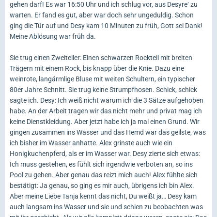
gehen darf! Es war 16:50 Uhr und ich schlug vor, aus Desyre‘ zu
warten. Er fand es gut, aber war doch sehr ungeduldig. Schon
ging die Tür auf und Desy kam 10 Minuten zu früh, Gott sei Dank!
Meine Ablösung war früh da.
Sie trug einen Zweiteiler: Einen schwarzen Rockteil mit breiten
Trägern mit einem Rock, bis knapp über die Knie. Dazu eine
weinrote, langärmlige Bluse mit weiten Schultern, ein typischer
80er Jahre Schnitt. Sie trug keine Strumpfhosen. Schick, schick
sagte ich. Desy: Ich weiß nicht warum ich die 3 Sätze aufgehoben
habe. An der Arbeit tragen wir das nicht mehr und privat mag ich
keine Dienstkleidung. Aber jetzt habe ich ja mal einen Grund. Wir
gingen zusammen ins Wasser und das Hemd war das geilste, was
ich bisher im Wasser anhatte. Alex grinste auch wie ein
Honigkuchenpferd, als er im Wasser war. Desy zierte sich etwas:
Ich muss gestehen, es fühlt sich irgendwie verboten an, so ins
Pool zu gehen. Aber genau das reizt mich auch! Alex fühlte sich
bestätigt: Ja genau, so ging es mir auch, übrigens ich bin Alex.
Aber meine Liebe Tanja kennt das nicht, Du weißt ja… Desy kam
auch langsam ins Wasser und sie und schien zu beobachten was