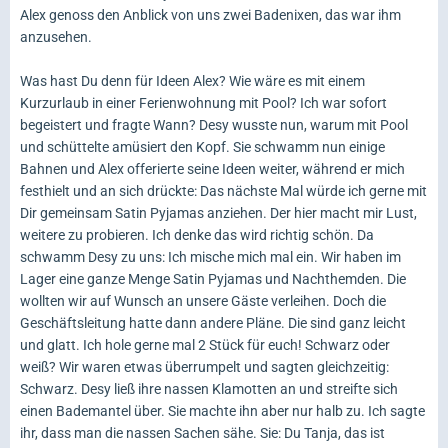
Alex genoss den Anblick von uns zwei Badenixen, das war ihm
anzusehen.
Was hast Du denn für Ideen Alex? Wie wäre es mit einem
Kurzurlaub in einer Ferienwohnung mit Pool? Ich war sofort
begeistert und fragte Wann? Desy wusste nun, warum mit Pool
und schüttelte amüsiert den Kopf. Sie schwamm nun einige
Bahnen und Alex offerierte seine Ideen weiter, während er mich
festhielt und an sich drückte: Das nächste Mal würde ich gerne mit
Dir gemeinsam Satin Pyjamas anziehen. Der hier macht mir Lust,
weitere zu probieren. Ich denke das wird richtig schön. Da
schwamm Desy zu uns: Ich mische mich mal ein. Wir haben im
Lager eine ganze Menge Satin Pyjamas und Nachthemden. Die
wollten wir auf Wunsch an unsere Gäste verleihen. Doch die
Geschäftsleitung hatte dann andere Pläne. Die sind ganz leicht
und glatt. Ich hole gerne mal 2 Stück für euch! Schwarz oder
weiß? Wir waren etwas überrumpelt und sagten gleichzeitig:
Schwarz. Desy ließ ihre nassen Klamotten an und streifte sich
einen Bademantel über. Sie machte ihn aber nur halb zu. Ich sagte
ihr, dass man die nassen Sachen sähe. Sie: Du Tanja, das ist