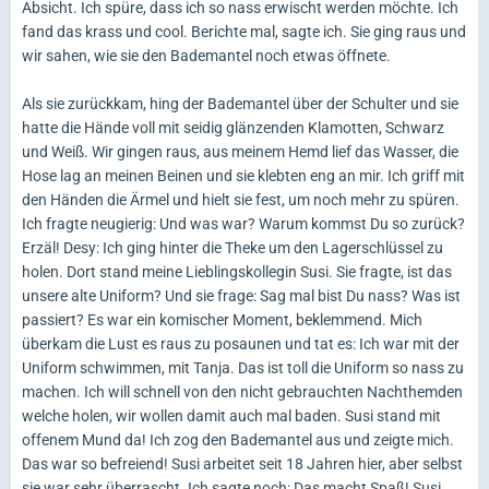
Absicht. Ich spüre, dass ich so nass erwischt werden möchte. Ich
fand das krass und cool. Berichte mal, sagte ich. Sie ging raus und
wir sahen, wie sie den Bademantel noch etwas öffnete.
Als sie zurückkam, hing der Bademantel über der Schulter und sie
hatte die Hände voll mit seidig glänzenden Klamotten, Schwarz
und Weiß. Wir gingen raus, aus meinem Hemd lief das Wasser, die
Hose lag an meinen Beinen und sie klebten eng an mir. Ich griff mit
den Händen die Ärmel und hielt sie fest, um noch mehr zu spüren.
Ich fragte neugierig: Und was war? Warum kommst Du so zurück?
Erzäl! Desy: Ich ging hinter die Theke um den Lagerschlüssel zu
holen. Dort stand meine Lieblingskollegin Susi. Sie fragte, ist das
unsere alte Uniform? Und sie frage: Sag mal bist Du nass? Was ist
passiert? Es war ein komischer Moment, beklemmend. Mich
überkam die Lust es raus zu posaunen und tat es: Ich war mit der
Uniform schwimmen, mit Tanja. Das ist toll die Uniform so nass zu
machen. Ich will schnell von den nicht gebrauchten Nachthemden
welche holen, wir wollen damit auch mal baden. Susi stand mit
offenem Mund da! Ich zog den Bademantel aus und zeigte mich.
Das war so befreiend! Susi arbeitet seit 18 Jahren hier, aber selbst
sie war sehr überrascht. Ich sagte noch: Das macht Spaß! Susi