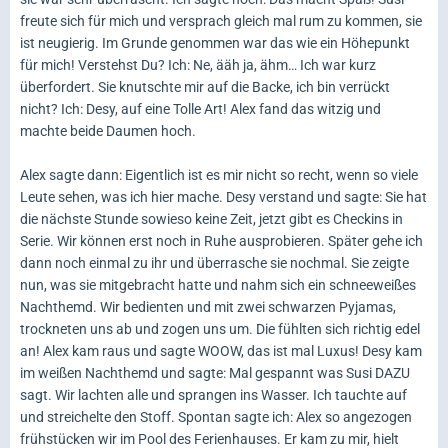
freute sich für mich und versprach gleich mal rum zu kommen, sie
ist neugierig. Im Grunde genommen war das wie ein Höhepunkt
für mich! Verstehst Du? Ich: Ne, ääh ja, ähm… Ich war kurz
überfordert. Sie knutschte mir auf die Backe, ich bin verrückt
nicht? Ich: Desy, auf eine Tolle Art! Alex fand das witzig und
machte beide Daumen hoch.
Alex sagte dann: Eigentlich ist es mir nicht so recht, wenn so viele
Leute sehen, was ich hier mache. Desy verstand und sagte: Sie hat
die nächste Stunde sowieso keine Zeit, jetzt gibt es Checkins in
Serie. Wir können erst noch in Ruhe ausprobieren. Später gehe ich
dann noch einmal zu ihr und überrasche sie nochmal. Sie zeigte
nun, was sie mitgebracht hatte und nahm sich ein schneeweißes
Nachthemd. Wir bedienten und mit zwei schwarzen Pyjamas,
trockneten uns ab und zogen uns um. Die fühlten sich richtig edel
an! Alex kam raus und sagte WOOW, das ist mal Luxus! Desy kam
im weißen Nachthemd und sagte: Mal gespannt was Susi DAZU
sagt. Wir lachten alle und sprangen ins Wasser. Ich tauchte auf
und streichelte den Stoff. Spontan sagte ich: Alex so angezogen
frühstücken wir im Pool des Ferienhauses. Er kam zu mir, hielt