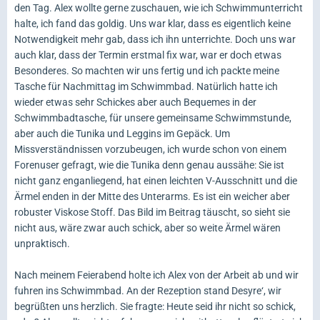
den Tag. Alex wollte gerne zuschauen, wie ich Schwimmunterricht
halte, ich fand das goldig. Uns war klar, dass es eigentlich keine
Notwendigkeit mehr gab, dass ich ihn unterrichte. Doch uns war
auch klar, dass der Termin erstmal fix war, war er doch etwas
Besonderes. So machten wir uns fertig und ich packte meine
Tasche für Nachmittag im Schwimmbad. Natürlich hatte ich
wieder etwas sehr Schickes aber auch Bequemes in der
Schwimmbadtasche, für unsere gemeinsame Schwimmstunde,
aber auch die Tunika und Leggins im Gepäck. Um
Missverständnissen vorzubeugen, ich wurde schon von einem
Forenuser gefragt, wie die Tunika denn genau aussähe: Sie ist
nicht ganz enganliegend, hat einen leichten V-Ausschnitt und die
Ärmel enden in der Mitte des Unterarms. Es ist ein weicher aber
robuster Viskose Stoff. Das Bild im Beitrag täuscht, so sieht sie
nicht aus, wäre zwar auch schick, aber so weite Ärmel wären
unpraktisch.
Nach meinem Feierabend holte ich Alex von der Arbeit ab und wir
fuhren ins Schwimmbad. An der Rezeption stand Desyre‘, wir
begrüßten uns herzlich. Sie fragte: Heute seid ihr nicht so schick,