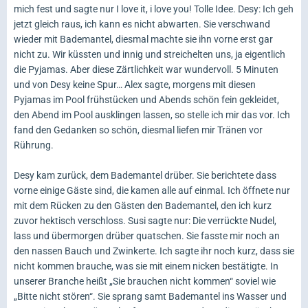
mich fest und sagte nur I love it, i love you! Tolle Idee. Desy: Ich geh
jetzt gleich raus, ich kann es nicht abwarten. Sie verschwand
wieder mit Bademantel, diesmal machte sie ihn vorne erst gar
nicht zu. Wir küssten und innig und streichelten uns, ja eigentlich
die Pyjamas. Aber diese Zärtlichkeit war wundervoll. 5 Minuten
und von Desy keine Spur… Alex sagte, morgens mit diesen
Pyjamas im Pool frühstücken und Abends schön fein gekleidet,
den Abend im Pool ausklingen lassen, so stelle ich mir das vor. Ich
fand den Gedanken so schön, diesmal liefen mir Tränen vor
Rührung.
Desy kam zurück, dem Bademantel drüber. Sie berichtete dass
vorne einige Gäste sind, die kamen alle auf einmal. Ich öffnete nur
mit dem Rücken zu den Gästen den Bademantel, den ich kurz
zuvor hektisch verschloss. Susi sagte nur: Die verrückte Nudel,
lass und übermorgen drüber quatschen. Sie fasste mir noch an
den nassen Bauch und Zwinkerte. Ich sagte ihr noch kurz, dass sie
nicht kommen brauche, was sie mit einem nicken bestätigte. In
unserer Branche heißt „Sie brauchen nicht kommen“ soviel wie
„Bitte nicht stören“. Sie sprang samt Bademantel ins Wasser und