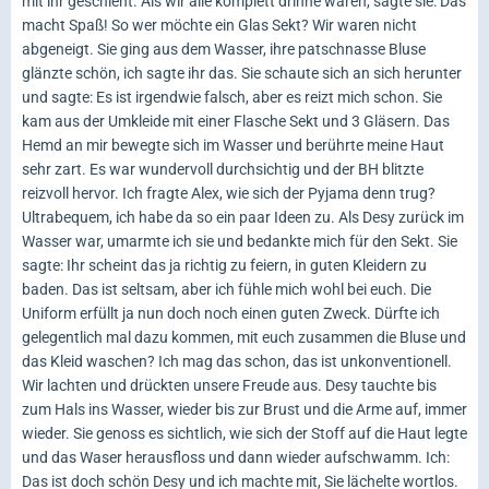
mit ihr geschieht. Als wir alle komplett drinne waren, sagte sie: Das
macht Spaß! So wer möchte ein Glas Sekt? Wir waren nicht
abgeneigt. Sie ging aus dem Wasser, ihre patschnasse Bluse
glänzte schön, ich sagte ihr das. Sie schaute sich an sich herunter
und sagte: Es ist irgendwie falsch, aber es reizt mich schon. Sie
kam aus der Umkleide mit einer Flasche Sekt und 3 Gläsern. Das
Hemd an mir bewegte sich im Wasser und berührte meine Haut
sehr zart. Es war wundervoll durchsichtig und der BH blitzte
reizvoll hervor. Ich fragte Alex, wie sich der Pyjama denn trug?
Ultrabequem, ich habe da so ein paar Ideen zu. Als Desy zurück im
Wasser war, umarmte ich sie und bedankte mich für den Sekt. Sie
sagte: Ihr scheint das ja richtig zu feiern, in guten Kleidern zu
baden. Das ist seltsam, aber ich fühle mich wohl bei euch. Die
Uniform erfüllt ja nun doch noch einen guten Zweck. Dürfte ich
gelegentlich mal dazu kommen, mit euch zusammen die Bluse und
das Kleid waschen? Ich mag das schon, das ist unkonventionell.
Wir lachten und drückten unsere Freude aus. Desy tauchte bis
zum Hals ins Wasser, wieder bis zur Brust und die Arme auf, immer
wieder. Sie genoss es sichtlich, wie sich der Stoff auf die Haut legte
und das Waser herausfloss und dann wieder aufschwamm. Ich:
Das ist doch schön Desy und ich machte mit, Sie lächelte wortlos.