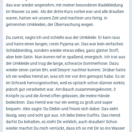
das war wieder angenehm, mit meiner besonderen Badekleidung
im Wasser zu sein. Als der dritte Kurs vorbei war und alle draußen
waren, hatten wir unsere Zeit und machten uns fertig. In
getrennten Umkleiden, der Überraschung wegen.
Du zuerst, sagte ich und schielte aus der Umkleide. Er kam raus
und hatte einen langen, roten Pyjama an. Das war kein einfaches
Schlabberding, sondern wieder etwas edles, ganz glatter Stoff,
aber kein Satin. Nun komm rief er spaßend, energisch. Ich trat aus
der Umkleide und trug die lange, schwarze Sommerhose. Dazu
wieder einen zarten BH, weil Desyre‘ nachher kommt. Drüber hatte
ich ein weißes Hemd an, was ich mir von ihm gemopst habe. Es ist
im Schrank hervorgestochen, weil es optisch schon dünner wirkte,
jedoch gut verarbeitet war. Am Bauch zusammengeknotet, 3
Knöpfe zu und die Ärmel offen gelassen, die meine Hände
bedeckten. Das Hemd war nur ein wenig zu groß und super
bequem. Alex sagte: Du Diebin und freute sich dabei. Das sieht
lässig, sexy und echt gut aus. Ich liebe Deine Outfits. Das Hemd
darfst Du behalten, es steht Dir wirklich, auch draußen! Schon
wieder machst Du mich verrückt, dass ich so mit Dir so ins Wasser